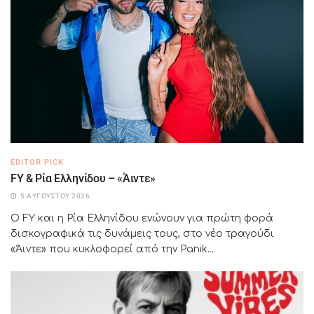
EDITOR PICK
FY & Ρία Ελληνίδου – «Άιντε»
5 ΑΥΓΟΎΣΤΟΥ 2026
Ο FY και η Ρία Ελληνίδου ενώνουν για πρώτη φορά
δισκογραφικά τις δυνάμεις τους, στο νέο τραγούδι
«Άιντε» που κυκλοφορεί από την Panik...