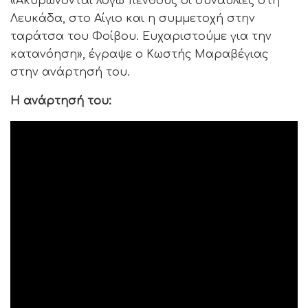
«Ακυρώνονται λόγω πένθους οι συναυλίες στη
Λευκάδα, στο Αίγιο και η συμμετοχή στην
ταράτσα του Φοίβου. Ευχαριστούμε για την
κατανόηση», έγραψε ο Κωστής Μαραβέγιας
στην ανάρτησή του.
Η ανάρτησή του: