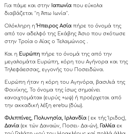
Για πάμε και στην
Ιαπωνία
που εύκολα
διαβάζεται ‘’η Άπω Ιωνία’’.
Ολόκληρη η
Ήπειρος Ασία
πήρε το όνομά της
από τον αδελφό της Εκάβης Άσιο που σκότωσε
στην Τροία ο Αίας ο Τελαμώνιος .
Και η
Ευρώπη
πήρε το όνομά της από την
μεγαλομάτα Ευρώπη, κόρη του Αγήνορα και της
Τηλεφάεσσας, εγγονής του Ποσειδώνα.
Ευρώπη ήταν η κόρη του Αγηνόρα, βασιλιά της
Φοινίκης, Το όνομα της ίσως σημαίνει
«ανοιχτομάτα» (ευρύς +ωψ) ή προέρχεται από
την ακκαδική λέξη erebu (δύω).
Φιλιππίνες, Πολυνησία, Ιρλανδία
( εκ τής Ίριδος),
Δανία
(εκ τών Δαναών, Ποσει- Δα-ών),
Γαλλία
εκ
τού Γαλάτη γιού του Ηρακλέους καί πολλά άλλα…