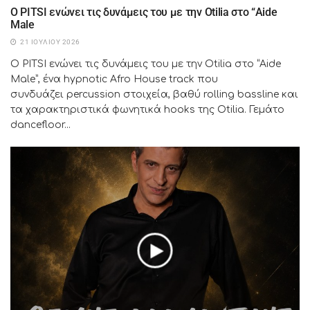
Ο PITSI ενώνει τις δυνάμεις του με την Otilia στο “Aide
Male
21 ΙΟΥΛΊΟΥ 2026
Ο PITSI ενώνει τις δυνάμεις του με την Otilia στο “Aide
Male”, ένα hypnotic Afro House track που
συνδυάζει percussion στοιχεία, βαθύ rolling bassline και
τα χαρακτηριστικά φωνητικά hooks της Otilia. Γεμάτο
dancefloor...