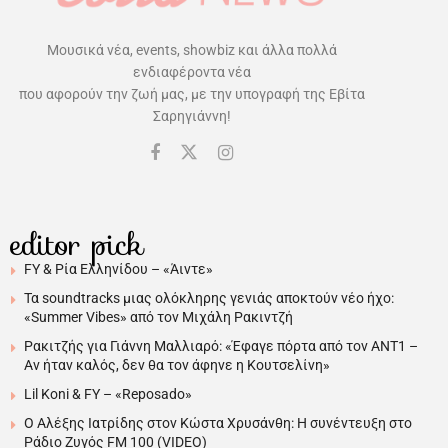
Μουσικά νέα, events, showbiz και άλλα πολλά
ενδιαφέροντα νέα
που αφορούν την ζωή μας, με την υπογραφή της Εβίτα
Σαρηγιάννη!
editor pick
FY & Ρία Ελληνίδου – «Άιντε»
Τα soundtracks μιας ολόκληρης γενιάς αποκτούν νέο ήχο:
«Summer Vibes» από τον Μιχάλη Ρακιντζή
Ρακιτζής για Γιάννη Μαλλιαρό: «Έφαγε πόρτα από τον ΑΝΤ1 –
Αν ήταν καλός, δεν θα τον άφηνε η Κουτσελίνη»
Lil Koni & FY – «Reposado»
Ο Αλέξης Ιατρίδης στον Κώστα Χρυσάνθη: Η συνέντευξη στο
Ράδιο Ζυγός FM 100 (VIDEO)