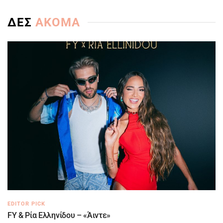
ΔΕΣ
ΑΚΟΜΑ
EDITOR PICK
FY & Ρία Ελληνίδου – «Άιντε»