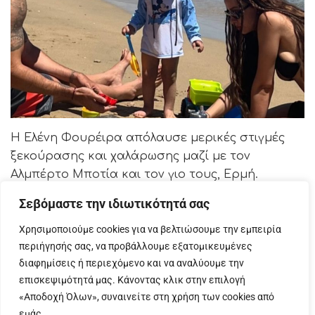
Η Ελένη Φουρέιρα απόλαυσε μερικές στιγμές
ξεκούρασης και χαλάρωσης μαζί με τον
Αλμπέρτο Μποτία και τον γιο τους, Ερμή.
Σεβόμαστε την ιδιωτικότητά σας
Η τραγουδίστρια όταν δεν έχει επαγγελματικές
υποχρεώσεις, αφιερώνει αρκετό χρόνο στην
Χρησιμοποιούμε cookies για να βελτιώσουμε την εμπειρία
οικογένειά της.
περιήγησής σας, να προβάλλουμε εξατομικευμένες
διαφημίσεις ή περιεχόμενο και να αναλύουμε την
Μάλιστα, απαθανάτισε μερικές στιγμές από τον
επισκεψιμότητά μας. Κάνοντας κλικ στην επιλογή
Ιούνιο που πέρασε και τις μοιράστηκε με τους
«Αποδοχή Όλων», συναινείτε στη χρήση των cookies από
ακολούθους της στον προσωπικό της
εμάς.