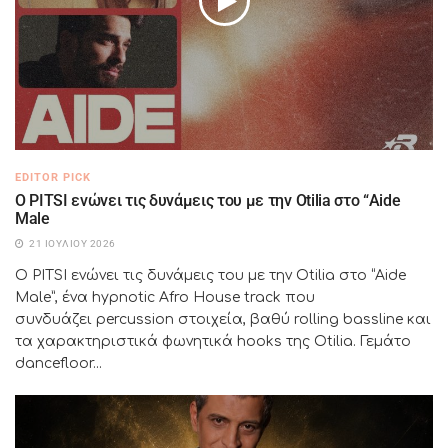
EDITOR PICK
Ο PITSI ενώνει τις δυνάμεις του με την Otilia στο “Aide
Male
21 ΙΟΥΛΊΟΥ 2026
Ο PITSI ενώνει τις δυνάμεις του με την Otilia στο “Aide
Male”, ένα hypnotic Afro House track που
συνδυάζει percussion στοιχεία, βαθύ rolling bassline και
τα χαρακτηριστικά φωνητικά hooks της Otilia. Γεμάτο
dancefloor...