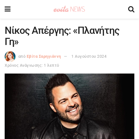
Νίκος Απέργης: «Πλανήτης
Γη»
από
Εβίτα Σαρηγιάννη
1 Αυγούστου 2024
Χρόνος Ανάγνωσης: 1 λεπτό