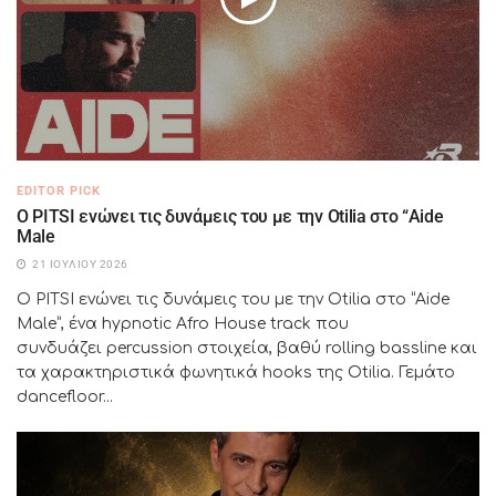
EDITOR PICK
Ο PITSI ενώνει τις δυνάμεις του με την Otilia στο “Aide
Male
21 ΙΟΥΛΊΟΥ 2026
Ο PITSI ενώνει τις δυνάμεις του με την Otilia στο “Aide
Male”, ένα hypnotic Afro House track που
συνδυάζει percussion στοιχεία, βαθύ rolling bassline και
τα χαρακτηριστικά φωνητικά hooks της Otilia. Γεμάτο
dancefloor...