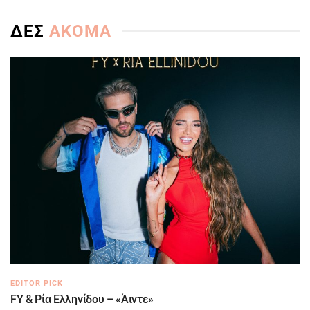
ΔΕΣ
ΑΚΟΜΑ
EDITOR PICK
FY & Ρία Ελληνίδου – «Άιντε»