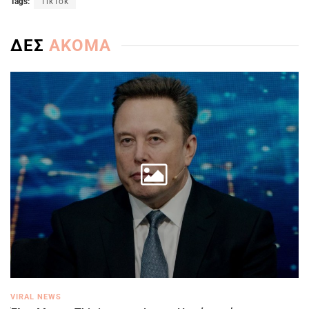
Tags:
TikTok
ΔΕΣ
ΑΚΟΜΑ
VIRAL NEWS