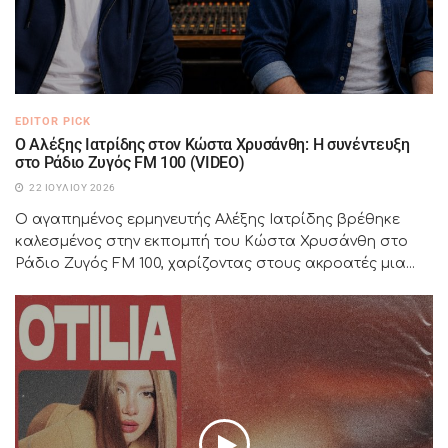
EDITOR PICK
Ο Αλέξης Ιατρίδης στον Κώστα Χρυσάνθη: Η συνέντευξη
στο Ράδιο Ζυγός FM 100 (VIDEO)
22 ΙΟΥΛΊΟΥ 2026
Ο αγαπημένος ερμηνευτής Αλέξης Ιατρίδης βρέθηκε
καλεσμένος στην εκπομπή του Κώστα Χρυσάνθη στο
Ράδιο Ζυγός FM 100, χαρίζοντας στους ακροατές μια...