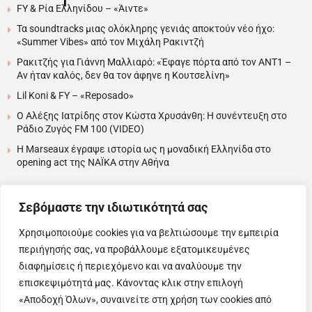
FY & Ρία Ελληνίδου – «Άιντε»
Τα soundtracks μιας ολόκληρης γενιάς αποκτούν νέο ήχο:
«Summer Vibes» από τον Μιχάλη Ρακιντζή
Ρακιτζής για Γιάννη Μαλλιαρό: «Έφαγε πόρτα από τον ΑΝΤ1 –
Αν ήταν καλός, δεν θα τον άφηνε η Κουτσελίνη»
Lil Koni & FY – «Reposado»
Ο Αλέξης Ιατρίδης στον Κώστα Χρυσάνθη: Η συνέντευξη στο
Ράδιο Ζυγός FM 100 (VIDEO)
H Marseaux έγραψε ιστορία ως η μοναδική Ελληνίδα στο
opening act της NAÏKA στην Αθήνα
….
Σεβόμαστε την ιδιωτικότητά σας
Χρησιμοποιούμε cookies για να βελτιώσουμε την εμπειρία
περιήγησής σας, να προβάλλουμε εξατομικευμένες
Copyright © 2025 Evita News. All Rights Reserved.
διαφημίσεις ή περιεχόμενο και να αναλύουμε την
Όροι Χρήσης
|
Πολιτική Απορρήτου
|
Πολιτική Cookies
επισκεψιμότητά μας. Κάνοντας κλικ στην επιλογή
«Αποδοχή Όλων», συναινείτε στη χρήση των cookies από