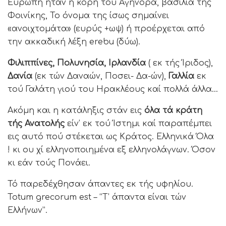
Ευρώπη ήταν η κόρη του Αγηνόρα, βασιλιά της
Φοινίκης, Το όνομα της ίσως σημαίνει
«ανοιχτομάτα» (ευρύς +ωψ) ή προέρχεται από
την ακκαδική λέξη erebu (δύω).
Φιλιππίνες, Πολυνησία, Ιρλανδία
( εκ τής Ίριδος),
Δανία
(εκ τών Δαναών, Ποσει- Δα-ών),
Γαλλία
εκ
τού Γαλάτη γιού του Ηρακλέους καί πολλά άλλα…
Ακόμη και η κατάληξις στάν εις
όλα τά κράτη
τής Ανατολής
είν’ εκ τού Ίστημι καί παραπέμπει
εις αυτό πού στέκεται ως Κράτος. Ελληνικά Όλα
! κι ου χί ελληνοποιημένα εξ ελληνολάγνων. Όσον
κι εάν τούς Πονάει.
Τό παρεδέχθησαν άπαντες εκ τής υφηλίου.
Totum grecorum est – “Τ’ άπαντα είναι τών
Ελλήνων”.