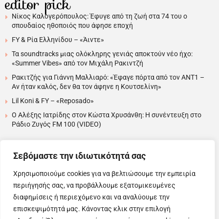
editor pick
Νίκος Καλογερόπουλος: Έφυγε από τη ζωή στα 74 του ο
σπουδαίος ηθοποιός που άφησε εποχή
FY & Ρία Ελληνίδου – «Άιντε»
Τα soundtracks μιας ολόκληρης γενιάς αποκτούν νέο ήχο:
«Summer Vibes» από τον Μιχάλη Ρακιντζή
Ρακιτζής για Γιάννη Μαλλιαρό: «Έφαγε πόρτα από τον ΑΝΤ1 –
Αν ήταν καλός, δεν θα τον άφηνε η Κουτσελίνη»
Lil Koni & FY – «Reposado»
Ο Αλέξης Ιατρίδης στον Κώστα Χρυσάνθη: Η συνέντευξη στο
Ράδιο Ζυγός FM 100 (VIDEO)
….
Σεβόμαστε την ιδιωτικότητά σας
Χρησιμοποιούμε cookies για να βελτιώσουμε την εμπειρία
περιήγησής σας, να προβάλλουμε εξατομικευμένες
Copyright © 2025 Evita News. All Rights Reserved.
διαφημίσεις ή περιεχόμενο και να αναλύουμε την
Όροι Χρήσης
|
Πολιτική Απορρήτου
|
Πολιτική Cookies
επισκεψιμότητά μας. Κάνοντας κλικ στην επιλογή