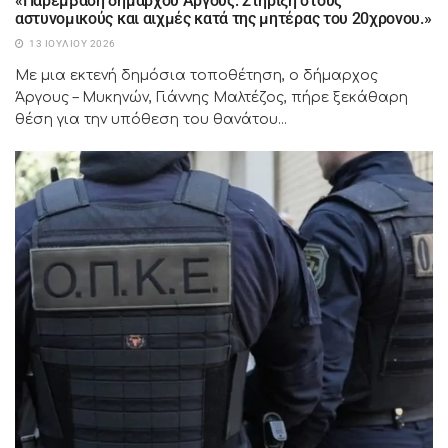
«Παρέμβαση δημάρχου Άργους: Στήριξη στους
αστυνομικούς και αιχμές κατά της μητέρας του 20χρονου.»
13 ΙΟΥΛΊΟΥ 2026
Με μια εκτενή δημόσια τοποθέτηση, ο δήμαρχος
Άργους – Μυκηνών, Γιάννης Μαλτέζος, πήρε ξεκάθαρη
θέση για την υπόθεση του θανάτου...