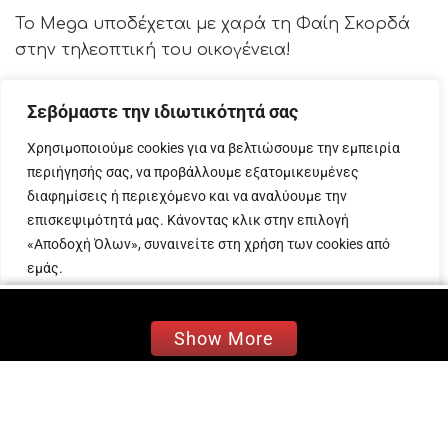
Το Mega υποδέχεται με χαρά τη Φαίη Σκορδά
στην τηλεοπτική του οικογένεια!
Η Φαίη Σκορδά επιστρέφει εδώ από όπου
Σεβόμαστε την ιδιωτικότητά σας
ξεκίνησε το ταξίδι της στην πρωινή ψυχαγωγική
ζώνη και έχτισε ισχυρούς δεσμούς με τους
Χρησιμοποιούμε cookies για να βελτιώσουμε την εμπειρία
τηλεθεατές. Παρουσιάστρια με μεγάλη εμπειρία,
περιήγησής σας, να προβάλλουμε εξατομικευμένες
έχει δημιουργήσει το δικό της ξεχωριστό ύφος
διαφημίσεις ή περιεχόμενο και να αναλύουμε την
επισκεψιμότητά μας. Κάνοντας κλικ στην επιλογή
στην τηλεόραση.
«Αποδοχή Όλων», συναινείτε στη χρήση των cookies από
Πάντοτε ευγενική και άμεση στην επικοινωνία
εμάς.
της με το τηλεοπτικό κοινό, η Φαίη Σκορδά
επιμένει όλα αυτά τα χρόνια στην κλασική
Προσαρμογή
Απόρριψη όλων
Αποδοχή όλων
Show More
ψυχαγωγία. Άνθρωπος με αυξημένο το αίσθημα
της ενσυναίσθησης για όσα συμβαίνουν γύρω
μας, διαχειρίζεται με σεβασμό και
διακριτικότητα τους καλεσμένους της
αποδεικνύοντας πως οι τηλεοπτικές