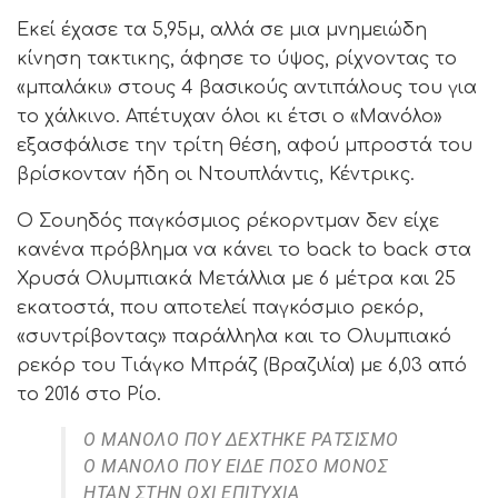
Εκεί έχασε τα 5,95μ, αλλά σε μια μνημειώδη
κίνηση τακτικης, άφησε το ύψος, ρίχνοντας το
«μπαλάκι» στους 4 βασικούς αντιπάλους του για
το χάλκινο. Απέτυχαν όλοι κι έτσι ο «Μανόλο»
εξασφάλισε την τρίτη θέση, αφού μπροστά του
βρίσκονταν ήδη οι Ντουπλάντις, Κέντρικς.
Ο Σουηδός παγκόσμιος ρέκορντμαν δεν είχε
κανένα πρόβλημα να κάνει το back to back στα
Χρυσά Ολυμπιακά Μετάλλια με 6 μέτρα και 25
εκατοστά, που αποτελεί παγκόσμιο ρεκόρ,
«συντρίβοντας» παράλληλα και το Ολυμπιακό
ρεκόρ του Τιάγκο Μπράζ (Βραζιλία) με 6,03 από
το 2016 στο Ρίο.
Ο ΜΑΝΟΛΟ ΠΟΥ ΔΈΧΤΗΚΕ ΡΑΤΣΙΣΜΌ
Ο ΜΑΝΟΛΟ ΠΟΥ ΕΊΔΕ ΠΌΣΟ ΜΌΝΟΣ
ΉΤΑΝ ΣΤΗΝ ΌΧΙ ΕΠΙΤΥΧΊΑ