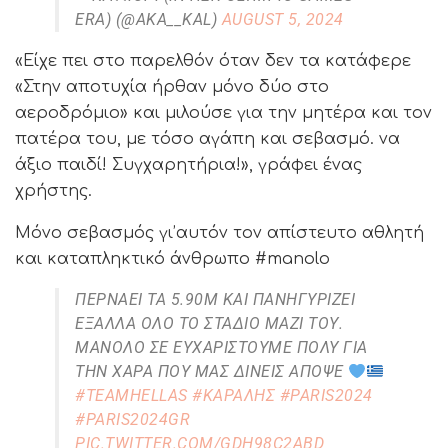
ERA) (@AKA__KAL)
AUGUST 5, 2024
«Είχε πει στο παρελθόν όταν δεν τα κατάφερε
«Στην αποτυχία ήρθαν μόνο δύο στο
αεροδρόμιο» και μιλούσε για την μητέρα και τον
πατέρα του, με τόσο αγάπη και σεβασμό. να
άξιο παιδί! Συγχαρητήρια!», γράφει ένας
χρήστης.
Μόνο σεβασμός γι’αυτόν τον απίστευτο αθλητή
και καταπληκτικό άνθρωπο #manolo
ΠΕΡΝΆΕΙ ΤΑ 5.90Μ ΚΑΙ ΠΑΝΗΓΥΡΊΖΕΙ
ΈΞΑΛΛΑ ΌΛΟ ΤΟ ΣΤΆΔΙΟ ΜΑΖΊ ΤΟΥ.
ΜΑΝΌΛΟ ΣΕ ΕΥΧΑΡΙΣΤΟΎΜΕ ΠΟΛΥ ΓΙΑ
ΤΗΝ ΧΑΡΆ ΠΟΥ ΜΑΣ ΔΊΝΕΙΣ ΑΠΌΨΕ
#TEAMHELLAS
#ΚΑΡΑΛΗΣ
#PARIS2024
#PARIS2024GR
PIC.TWITTER.COM/GDH98C2ABD