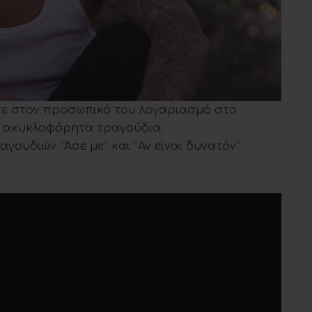
υσε στον προσωπικό του λογαριασμό στο
υ ακυκλοφόρητα τραγούδια.
γουδιών “Άσε με” και “Αν είναι δυνατόν”