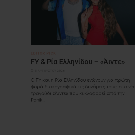
EDITOR PICK
FY & Ρία Ελληνίδου – «Άιντε»
5 ΑΥΓΟΎΣΤΟΥ 2026
Ο FY και η Ρία Ελληνίδου ενώνουν για πρώτη
φορά δισκογραφικά τις δυνάμεις τους, στο νέ
τραγούδι «Άιντε» που κυκλοφορεί από την
Panik...