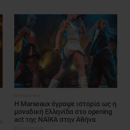
ΜΟΥΣΙΚΆ ΝΈΑ
H Marseaux έγραψε ιστορία ως η
μοναδική Ελληνίδα στο opening
act της NAÏKA στην Αθήνα
ις
22 ΙΟΥΛΊΟΥ 2026