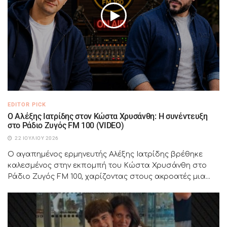
EDITOR PICK
Ο Αλέξης Ιατρίδης στον Κώστα Χρυσάνθη: Η συνέντευξη
στο Ράδιο Ζυγός FM 100 (VIDEO)
22 ΙΟΥΛΊΟΥ 2026
Ο αγαπημένος ερμηνευτής Αλέξης Ιατρίδης βρέθηκε
καλεσμένος στην εκπομπή του Κώστα Χρυσάνθη στο
Ράδιο Ζυγός FM 100, χαρίζοντας στους ακροατές μια...