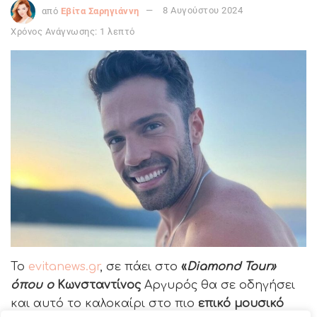
από
Εβίτα Σαρηγιάννη
8 Αυγούστου 2024
Χρόνος Ανάγνωσης: 1 λεπτό
Το
evitanews.gr
, σε πάει στο
«
Diamond Tour»
όπου ο
Κωνσταντίνος
Αργυρός θα σε οδηγήσει
και αυτό το καλοκαίρι στο πιο
επικό μουσικό