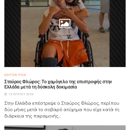
EDITOR PICK
Σταύρος Φλώρος: Το χαμόγελο της επιστροφής στην
Ελλάδα μετά τη δύσκολη δοκιμασία
16 ΙΟΥΛΊΟΥ 2026
Στην Ελλάδα επέστρεψε ο Σταύρος Φλώρος, περίπου
δύο μήνες μετά το σοβαρό ατύχημα που είχε κατά τη
διάρκεια της παραμονής...