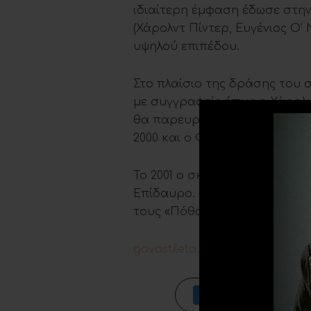
ιδιαίτερη έμφαση έδωσε στην
(Χάρολντ Πίντερ, Ευγένιος Ο’
υψηλού επιπέδου.
Στο πλαίσιο της δράσης του 
με συγγραφείς όπως ο Χάρολντ
θα παρευρεθούν σε παραστάσε
2000 και ο Φρίελ στον “Ξεριζωμ
Το 2001 ο σκηνοθέτης παρουσι
Επίδαυρο. Θα σκηνοθετήσει γ
τους «Πόθους κάτω από τις λε
govastileto.gr