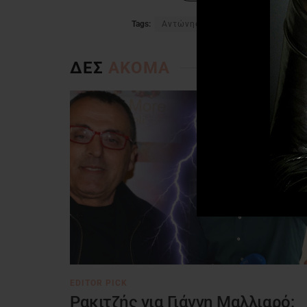
Tags:
Αντώνης Αντύπας
ΔΕΣ
ΑΚΟΜΑ
EDITOR PICK
Ρακιτζής για Γιάννη Μαλλιαρό: