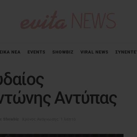
ΣΙΚΑ ΝΕΑ
EVENTS
SHOWBIZ
VIRAL NEWS
ΣΥΝΕΝΤΕ
υδαίος
ντώνης Αντύπας
ε
Showbiz
Χρόνος Ανάγνωσης: 1 λεπτό