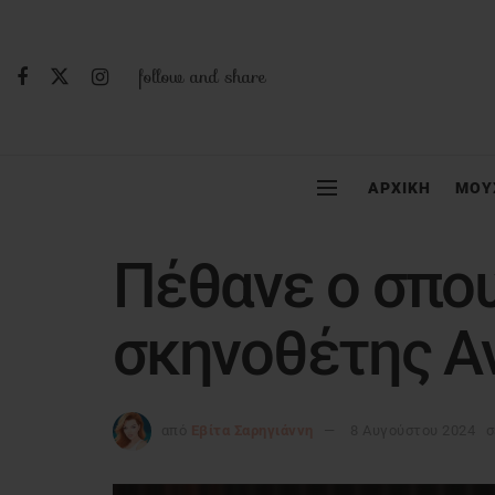
follow and share
ΑΡΧΙΚΗ
ΜΟΥ
Πέθανε ο σπο
σκηνοθέτης Α
από
Εβίτα Σαρηγιάννη
8 Αυγούστου 2024
σ