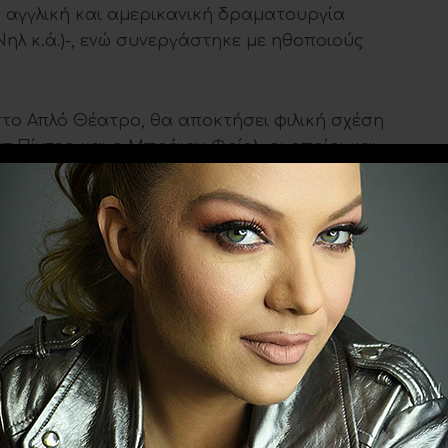
 αγγλική και αμερικανική δραματουργία
 Νηλ κ.ά.)-, ενώ συνεργάστηκε με ηθοποιούς
στο Απλό Θέατρο, θα αποκτήσει φιλική σχέση
 Πίντερ και ο Μπράιαν Φρίελ, οι οποίοι και
ις του (όπως ο Πίντερ στη “Νεκρή ζώνη” το
ό” το 2003).
άζει τις «Τρωάδες» του Ευριπίδη στην
ια πρώτη φορά στο Εθνικό Θέατρο το 2017 με
ύκες» του Ο’ Νηλ.
Ακολουθήστε το
evitanews.gr