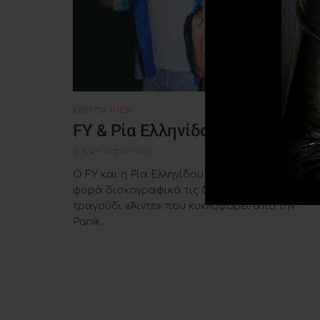
EDITOR PICK
FY & Ρία Ελληνίδου – «Άιντε»
5 ΑΥΓΟΎΣΤΟΥ 2026
Ο FY και η Ρία Ελληνίδου ενώνουν για πρώτη
φορά δισκογραφικά τις δυνάμεις τους, στο νέ
τραγούδι «Άιντε» που κυκλοφορεί από την
Panik...