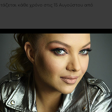
τάζεται κάθε χρόνο στις 15 Αυγούστου από
Ακολουθήστε το
evitanews.gr