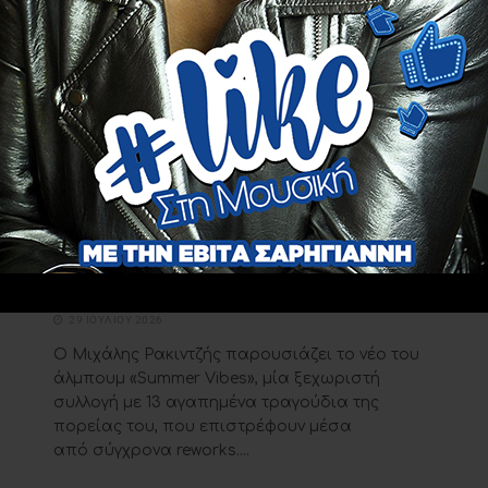
EDITOR PICK
Τα soundtracks μιας ολόκληρης
γενιάς αποκτούν νέο ήχο:
«Summer Vibes» από τον Μιχάλη
Ρακιντζή
ο
29 ΙΟΥΛΊΟΥ 2026
Ο Μιχάλης Ρακιντζής παρουσιάζει το νέο του
άλμπουμ «Summer Vibes», μία ξεχωριστή
συλλογή με 13 αγαπημένα τραγούδια της
πορείας του, που επιστρέφουν μέσα
από σύγχρονα reworks....