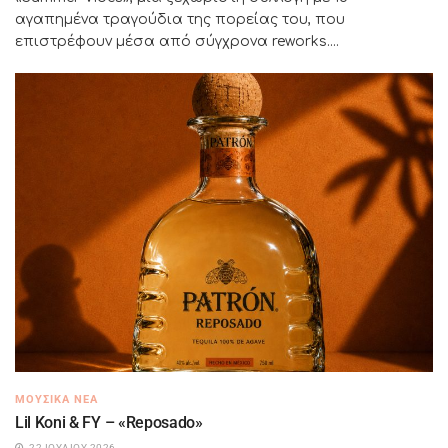
αγαπημένα τραγούδια της πορείας του, που
επιστρέφουν μέσα από σύγχρονα reworks....
ΜΟΥΣΙΚΆ ΝΈΑ
Lil Koni & FY – «Reposado»
22 ΙΟΥΛΊΟΥ 2026