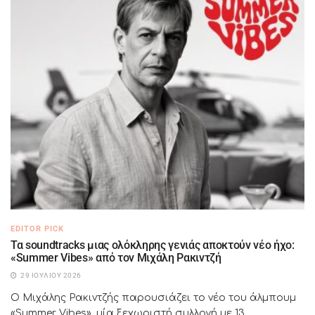
EDITOR PICK
Τα soundtracks μιας ολόκληρης γενιάς αποκτούν νέο ήχο:
«Summer Vibes» από τον Μιχάλη Ρακιντζή
29 ΙΟΥΛΊΟΥ 2026
Ο Μιχάλης Ρακιντζής παρουσιάζει το νέο του άλμπουμ
«Summer Vibes», μία ξεχωριστή συλλογή με 13