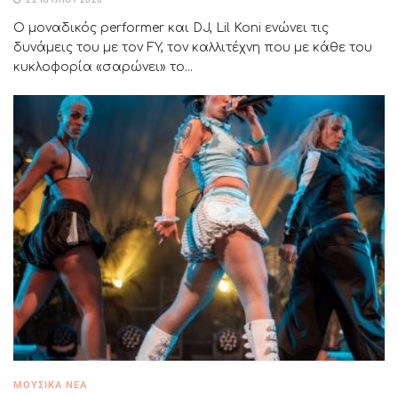
Ο μοναδικός performer και DJ, Lil Koni ενώνει τις
δυνάμεις του με τον FY, τον καλλιτέχνη που με κάθε του
κυκλοφορία «σαρώνει» το...
ΜΟΥΣΙΚΆ ΝΈΑ