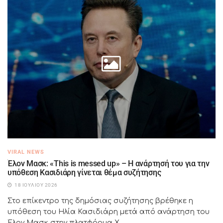
VIRAL NEWS
Έλον Μασκ: «This is messed up» – Η ανάρτησή του για την
υπόθεση Κασιδιάρη γίνεται θέμα συζήτησης
18 ΙΟΥΛΊΟΥ 2026
Στο επίκεντρο της δημόσιας συζήτησης βρέθηκε η
υπόθεση του Ηλία Κασιδιάρη μετά από ανάρτηση του
Έλον Μασκ στην πλατφόρμα X....