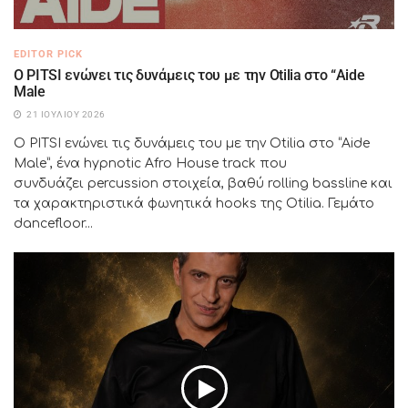
EDITOR PICK
Ο PITSI ενώνει τις δυνάμεις του με την Otilia στο “Aide
Male
21 ΙΟΥΛΊΟΥ 2026
Ο PITSI ενώνει τις δυνάμεις του με την Otilia στο “Aide
Male”, ένα hypnotic Afro House track που
συνδυάζει percussion στοιχεία, βαθύ rolling bassline και
τα χαρακτηριστικά φωνητικά hooks της Otilia. Γεμάτο
dancefloor...