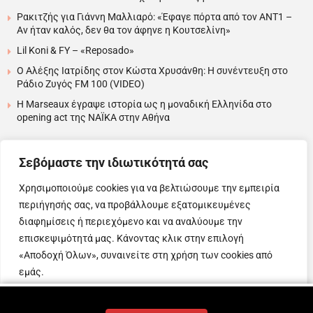
Ρακιτζής για Γιάννη Μαλλιαρό: «Έφαγε πόρτα από τον ΑΝΤ1 –
Αν ήταν καλός, δεν θα τον άφηνε η Κουτσελίνη»
Lil Koni & FY – «Reposado»
Ο Αλέξης Ιατρίδης στον Κώστα Χρυσάνθη: Η συνέντευξη στο
Ράδιο Ζυγός FM 100 (VIDEO)
H Marseaux έγραψε ιστορία ως η μοναδική Ελληνίδα στο
opening act της NAÏKA στην Αθήνα
….
Σεβόμαστε την ιδιωτικότητά σας
Χρησιμοποιούμε cookies για να βελτιώσουμε την εμπειρία
περιήγησής σας, να προβάλλουμε εξατομικευμένες
Copyright © 2025 Evita News. All Rights Reserved.
διαφημίσεις ή περιεχόμενο και να αναλύουμε την
Όροι Χρήσης
|
Πολιτική Απορρήτου
|
Πολιτική Cookies
επισκεψιμότητά μας. Κάνοντας κλικ στην επιλογή
«Αποδοχή Όλων», συναινείτε στη χρήση των cookies από
εμάς.
Web Design & Development by
Προσαρμογή
Απόρριψη όλων
Αποδοχή όλων