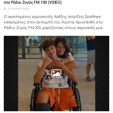
στο Ράδιο Ζυγός FM 100 (VIDEO)
22 ΙΟΥΛΊΟΥ 2026
Ο αγαπημένος ερμηνευτής Αλέξης Ιατρίδης βρέθηκε
καλεσμένος στην εκπομπή του Κώστα Χρυσάνθη στο
Ράδιο Ζυγός FM 100, χαρίζοντας στους ακροατές μια...