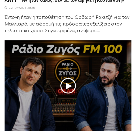
ΑΝΤ1 – Αν ήταν καλός, δεν θα τον άφηνε η Κουτσελίνη»
22 ΙΟΥΛΊΟΥ 2026
Έντονη ήταν η τοποθέτηση του Θοδωρή Ρακιτζή για τον
Μαλλιαρό, με αφορμή τις πρόσφατες εξελίξεις στον
τηλεοπτικό χώρο. Συγκεκριμένα, ανέφερε:...