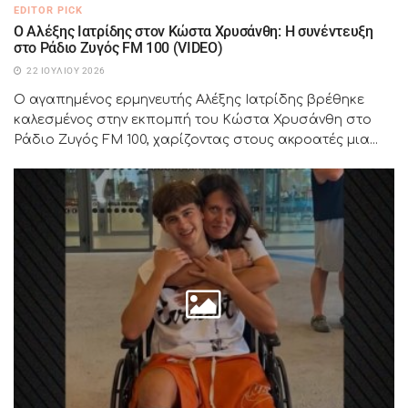
EDITOR PICK
Ο Αλέξης Ιατρίδης στον Κώστα Χρυσάνθη: Η συνέντευξη
στο Ράδιο Ζυγός FM 100 (VIDEO)
22 ΙΟΥΛΊΟΥ 2026
Ο αγαπημένος ερμηνευτής Αλέξης Ιατρίδης βρέθηκε
καλεσμένος στην εκπομπή του Κώστα Χρυσάνθη στο
Ράδιο Ζυγός FM 100, χαρίζοντας στους ακροατές μια...