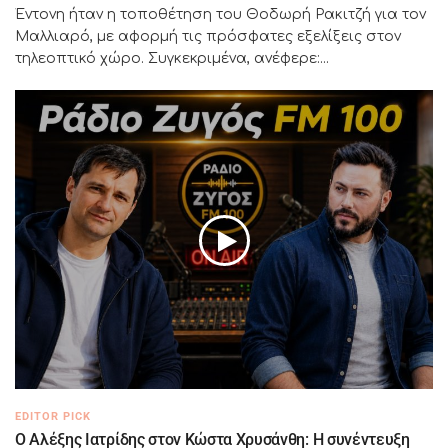
Έντονη ήταν η τοποθέτηση του Θοδωρή Ρακιτζή για τον
Μαλλιαρό, με αφορμή τις πρόσφατες εξελίξεις στον
τηλεοπτικό χώρο. Συγκεκριμένα, ανέφερε:...
EDITOR PICK
Ο Αλέξης Ιατρίδης στον Κώστα Χρυσάνθη: Η συνέντευξη