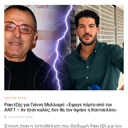
EDITOR PICK
Ρακιτζής για Γιάννη Μαλλιαρό: «Έφαγε πόρτα από τον
ΑΝΤ1 – Αν ήταν καλός, δεν θα τον άφηνε η Κουτσελίνη»
22 ΙΟΥΛΊΟΥ 2026
Έντονη ήταν η τοποθέτηση του Θοδωρή Ρακιτζή για τον