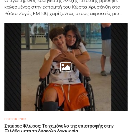
Ο αγαπημένος ερμηνευτής Αλέξης Ιατρίδης βρέθηκε
καλεσμένος στην εκπομπή του Κώστα Χρυσάνθη στο
Ράδιο Ζυγός FM 100, χαρίζοντας στους ακροατές μια...
EDITOR PICK
Σταύρος Φλώρος: Το χαμόγελο της επιστροφής στην
Ελλάδα μετά τη δύσκολη δοκιμασία