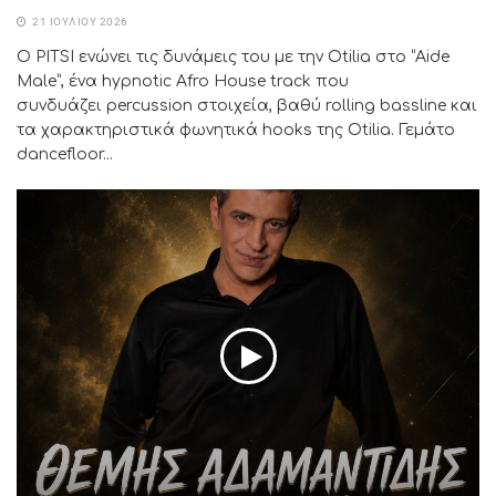
21 ΙΟΥΛΊΟΥ 2026
Ο PITSI ενώνει τις δυνάμεις του με την Otilia στο “Aide
Male”, ένα hypnotic Afro House track που
συνδυάζει percussion στοιχεία, βαθύ rolling bassline και
τα χαρακτηριστικά φωνητικά hooks της Otilia. Γεμάτο
dancefloor...