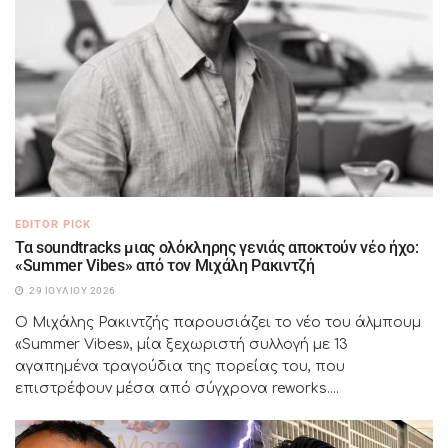
EDITOR PICK
Τα soundtracks μιας ολόκληρης γενιάς αποκτούν νέο ήχο:
«Summer Vibes» από τον Μιχάλη Ρακιντζή
29 ΙΟΥΛΊΟΥ 2026
Ο Μιχάλης Ρακιντζής παρουσιάζει το νέο του άλμπουμ
«Summer Vibes», μία ξεχωριστή συλλογή με 13
αγαπημένα τραγούδια της πορείας του, που
επιστρέφουν μέσα από σύγχρονα reworks....