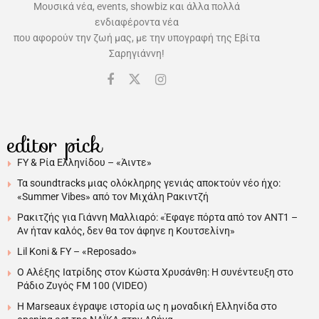
Μουσικά νέα, events, showbiz και άλλα πολλά
ενδιαφέροντα νέα
που αφορούν την ζωή μας, με την υπογραφή της Εβίτα
Σαρηγιάννη!
editor pick
FY & Ρία Ελληνίδου – «Άιντε»
Τα soundtracks μιας ολόκληρης γενιάς αποκτούν νέο ήχο:
«Summer Vibes» από τον Μιχάλη Ρακιντζή
Ρακιτζής για Γιάννη Μαλλιαρό: «Έφαγε πόρτα από τον ΑΝΤ1 –
Αν ήταν καλός, δεν θα τον άφηνε η Κουτσελίνη»
Lil Koni & FY – «Reposado»
Ο Αλέξης Ιατρίδης στον Κώστα Χρυσάνθη: Η συνέντευξη στο
Ράδιο Ζυγός FM 100 (VIDEO)
H Marseaux έγραψε ιστορία ως η μοναδική Ελληνίδα στο