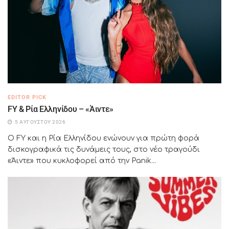
EDITOR PICK
FY & Ρία Ελληνίδου – «Άιντε»
5 ΑΥΓΟΎΣΤΟΥ 2026
Ο FY και η Ρία Ελληνίδου ενώνουν για πρώτη φορά
δισκογραφικά τις δυνάμεις τους, στο νέο τραγούδι
«Άιντε» που κυκλοφορεί από την Panik...