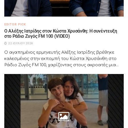
EDITOR PICK
Ο Αλέξης Ιατρίδης στον Κώστα Χρυσάνθη: Η συνέντευξη
στο Ράδιο Ζυγός FM 100 (VIDEO)
22 ΙΟΥΛΊΟΥ 2026
Ο αγαπημένος ερμηνευτής Αλέξης Ιατρίδης βρέθηκε
καλεσμένος στην εκπομπή του Κώστα Χρυσάνθη στο
Ράδιο Ζυγός FM 100, χαρίζοντας στους ακροατές μια...