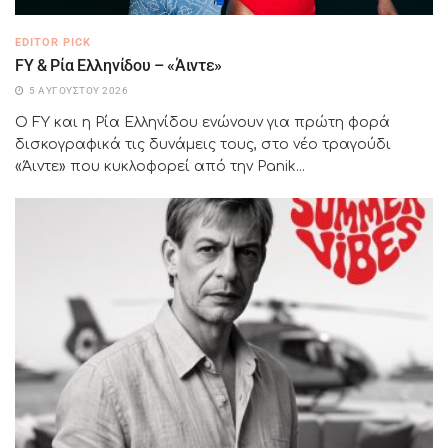
EDITOR PICK
FY & Ρία Ελληνίδου – «Άιντε»
5 ΑΥΓΟΎΣΤΟΥ 2026
Ο FY και η Ρία Ελληνίδου ενώνουν για πρώτη φορά
δισκογραφικά τις δυνάμεις τους, στο νέο τραγούδι
«Άιντε» που κυκλοφορεί από την Panik...