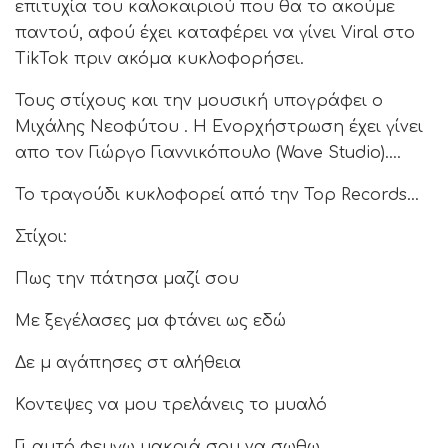
επιτυχία του καλοκαιριού που θα το ακούμε
παντού, αφού έχει καταφέρει να γίνει Viral στο
TikTok πριν ακόμα κυκλοφορήσει.
Τους στίχους και την μουσική υπογράφει ο
Μιχάλης Νεοφύτου . Η Ενορχήστρωση έχει γίνει
απο τον Γιώργο Γιαννικόπουλο (Wave Studio)….
Το τραγούδι κυκλοφορεί από την Top Records…
Στίχοι:
Πως την πάτησα μαζί σου
Με ξεγέλασες μα φτάνει ως εδώ
Δε μ αγάπησες στ αλήθεια
Κοντεψες να μου τρελάνεις το μυαλό
Γι αυτό φευγω μακριά σου να σωθω