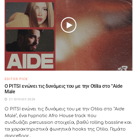
EDITOR PICK
Ο PITSI ενώνει τις δυνάμεις του με την Otilia στο “Aide
Male
21 ΙΟΥΛΊΟΥ 2026
Ο PITSI ενώνει τις δυνάμεις του με την Otilia στο “Aide
Male”, ένα hypnotic Afro House track που
συνδυάζει percussion στοιχεία, βαθύ rolling bassline και
τα χαρακτηριστικά φωνητικά hooks της Otilia. Γεμάτο
dancefloor...