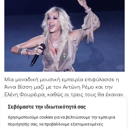
Μία μοναδική μουσική εμπειρία επιφύλασσε η
Άννα Βίσση μαζί με τον Αντώνη Ρέμο και την
Ελένη Φουρέιρα, καθώς οι τρεις τους θα έκαναν
μία ξεχωριστή συναυλία στο πλαίσιο του
Σεβόμαστε την ιδιωτικότητά σας
δεύτερου P&Ι Open Air Festival στα Ιωάννινα,
που ήταν προγραμματισμένη για τις 31
Χρησιμοποιούμε cookies για να βελτιώσουμε την εμπειρία
περιήγησής σας, να προβάλλουμε εξατομικευμένες
Αυγούστου.