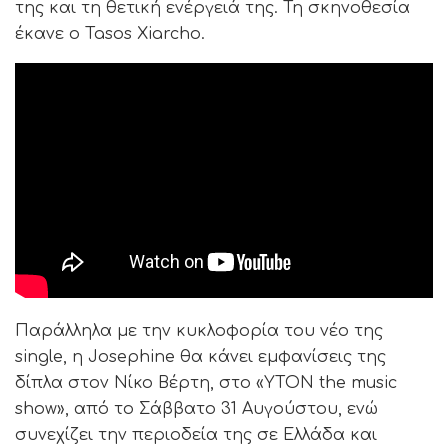
της και τη θετική ενέργειά της. Τη σκηνοθεσία
έκανε ο Tasos Xiarcho.
Παράλληλα με την κυκλοφορία του νέο της
single, η Josephine θα κάνει εμφανίσεις της
δίπλα στον Νίκο Βέρτη, στο «YTON the music
show», από το Σάββατο 31 Αυγούστου, ενώ
συνεχίζει την περιοδεία της σε Ελλάδα και