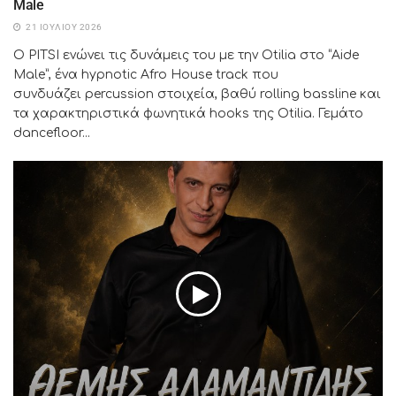
Male
21 ΙΟΥΛΊΟΥ 2026
Ο PITSI ενώνει τις δυνάμεις του με την Otilia στο “Aide
Male”, ένα hypnotic Afro House track που
συνδυάζει percussion στοιχεία, βαθύ rolling bassline και
τα χαρακτηριστικά φωνητικά hooks της Otilia. Γεμάτο
dancefloor...