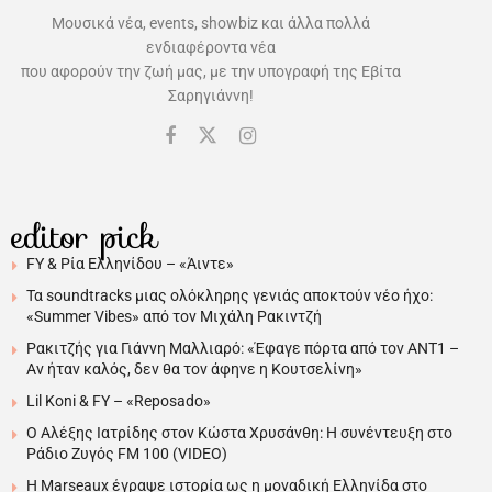
Μουσικά νέα, events, showbiz και άλλα πολλά
ενδιαφέροντα νέα
που αφορούν την ζωή μας, με την υπογραφή της Εβίτα
Σαρηγιάννη!
editor pick
FY & Ρία Ελληνίδου – «Άιντε»
Τα soundtracks μιας ολόκληρης γενιάς αποκτούν νέο ήχο:
«Summer Vibes» από τον Μιχάλη Ρακιντζή
Ρακιτζής για Γιάννη Μαλλιαρό: «Έφαγε πόρτα από τον ΑΝΤ1 –
Αν ήταν καλός, δεν θα τον άφηνε η Κουτσελίνη»
Lil Koni & FY – «Reposado»
Ο Αλέξης Ιατρίδης στον Κώστα Χρυσάνθη: Η συνέντευξη στο
Ράδιο Ζυγός FM 100 (VIDEO)
H Marseaux έγραψε ιστορία ως η μοναδική Ελληνίδα στο