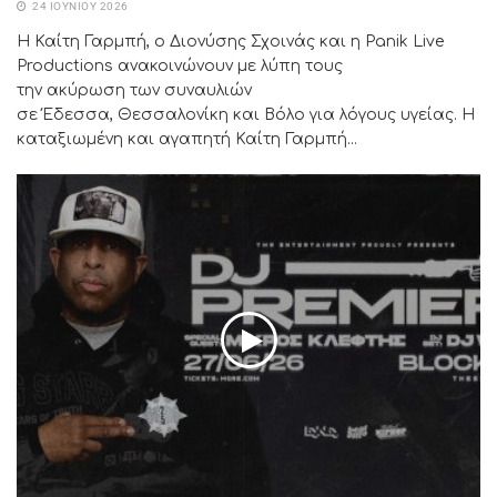
24 ΙΟΥΝΊΟΥ 2026
Η Καίτη Γαρμπή, ο Διονύσης Σχοινάς και η Panik Live
Productions ανακοινώνουν με λύπη τους
την ακύρωση των συναυλιών
σε Έδεσσα, Θεσσαλονίκη και Βόλο για λόγους υγείας. Η
καταξιωμένη και αγαπητή Καίτη Γαρμπή...