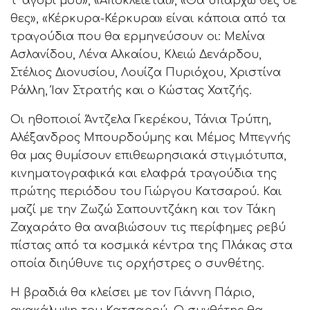
τ’ αγόρι μου», «Αποκλείεται», «Θα υπάρχω θες δε
θες», «Κέρκυρα-Κέρκυρα» είναι κάποια από τα
τραγούδια που θα ερμηνεύσουν οι: Μελίνα
Ασλανίδου, Λένα Αλκαίου, Κλειώ Δενάρδου,
Στέλιος Διονυσίου, Λουίζα Πυριόχου, Χριστίνα
Ράλλη, Ίαν Στρατής και ο Κώστας Χατζής.
Οι ηθοποιοί Άντζελα Γκερέκου, Τάνια Τρύπη,
Αλέξανδρος Μπουρδούμης και Μέμος Μπεγνής
θα μας θυμίσουν επιθεωρησιακά στιγμιότυπα,
κινηματογραφικά και ελαφρά τραγούδια της
πρώτης περιόδου του Γιώργου Κατσαρού. Και
μαζί με την Ζωζώ Σαπουντζάκη και τον Τάκη
Ζαχαράτο θα αναβιώσουν τις περίφημες ρεβύ
πίστας από τα κοσμικά κέντρα της Πλάκας στα
οποία διηύθυνε τις ορχήστρες ο συνθέτης.
Η βραδιά θα κλείσει με τον Γιάννη Πάριο,