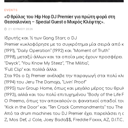
EVENTS
«Ο θρύλος του Hip Hop DJ Premier για πρώτη φορά στη
Θεσσαλονίκη – Special Guest ο Μικρός Κλέφτης».
21 ΙΟΥΝΊΟΥ 2026
Ιδρυτής και ½ των Gang Starr, o DJ
Premier κυκλοφόρησε με το συγκρότημα μία σειρά από κλασ
(1991), “Daily Operation” (1992) και “Moment of Truth”
(1998), μεταξύ άλλων και τα οποία μας έχουν προσφέρει μ
"Dwyck", "You Know My Steez", "The Militia",
"Full Clip" και πολλά άλλα.
Στα 90s o Dj Premier ανέλαβε την παραγωγή στα πολύ κλασι
(1994) του Jeru The Damaja, “Livin' Proof”
(1995) των Group Home, όπως και μεγάλο μέρος του θρυλικ
(1993), αλλά και του πολύ επιτυχημένου “Body of the Life For
O Preemo, όπως τον αποκαλούν οι φανατικοί οπαδοί του, έχ
"Kick in the Door" και “Ten Crack Commandments” του The Not
Από τα drum machines του DJ Premier έχει παρελάσει η αφρ
Z, Mos Def, J. Cole, Joey Bada$$, Freddie Foxxx, AZ, D.I.T.C.