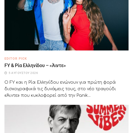
EDITOR PICK
FY & Ρία Ελληνίδου – «Άιντε»
5 ΑΥΓΟΎΣΤΟΥ 2026
Ο FY και η Ρία Ελληνίδου ενώνουν για πρώτη φορά
δισκογραφικά τις δυνάμεις τους, στο νέο τραγούδι
«Άιντε» που κυκλοφορεί από την Panik...