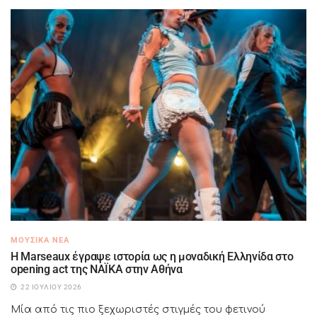
ΜΟΥΣΙΚΆ ΝΈΑ
H Marseaux έγραψε ιστορία ως η μοναδική Ελληνίδα στο
opening act της NAÏKA στην Αθήνα
22 ΙΟΥΛΊΟΥ 2026
Μία από τις πιο ξεχωριστές στιγμές του φετινού