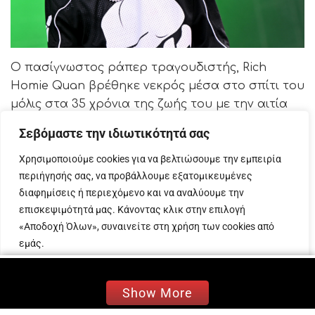
Ο πασίγνωστος ράπερ τραγουδιστής, Rich
Homie Quan βρέθηκε νεκρός μέσα στο σπίτι του
μόλις στα 35 χρόνια της ζωής του με την αιτία
του θανάτου του να γίνεται γνωστή.
Σεβόμαστε την ιδιωτικότητά σας
Ο Rich Homie Quan έφυγε από τη ζωή σε ηλικία
Χρησιμοποιούμε cookies για να βελτιώσουμε την εμπειρία
35 ετών σκορπίζοντας μεγάλη θλίψη στον κόσμο
περιήγησής σας, να προβάλλουμε εξατομικευμένες
της ραπ, κι όχι μόνο, σκηνής με τα αίτια του
διαφημίσεις ή περιεχόμενο και να αναλύουμε την
θανάτου του να γίνονται γνωστά.
επισκεψιμότητά μας. Κάνοντας κλικ στην επιλογή
«Αποδοχή Όλων», συναινείτε στη χρήση των cookies από
Σοκ προκάλεσε η είδηση του θανάτου του Rich
εμάς.
Homie Quan – Τα αίτια του θανάτου του
Προσαρμογή
Απόρριψη όλων
Αποδοχή όλων
Show More