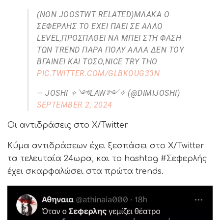
(NON JOOSTWT RELATED)ΜΛΑΚΑ Ο
ΣΕΦΕΡΛΉΣ ΤΟ ΈΧΕΙ ΠΆΕΙ ΣΕ ΆΛΛΟ
LEVEL,ΠΡΟΣΠΑΘΕΊ ΝΑ ΜΠΕΙ ΣΤΗ ΦΆΣΗ
ΤΩΝ TREND ΠΑΡΆ ΠΟΛΎ ΑΛΛΆ ΔΕΝ ΤΟΥ
ΒΓΑΊΝΕΙ ΚΑΙ ΤΌΣΟ,NICE TRY THO
PIC.TWITTER.COM/GLBKOUG33N
— JOSHI ✧༺LAW༻✧ (@DIMIJOSHI)
SEPTEMBER 2, 2024
Οι αντιδράσεις στο Χ/Twitter
Κύμα αντιδράσεων έχει ξεσπάσει στο X/Twitter
τα τελευταία 24ωρα, και το hashtag #Σεφερλής
έχει σκαρφαλώσει στα πρώτα trends.