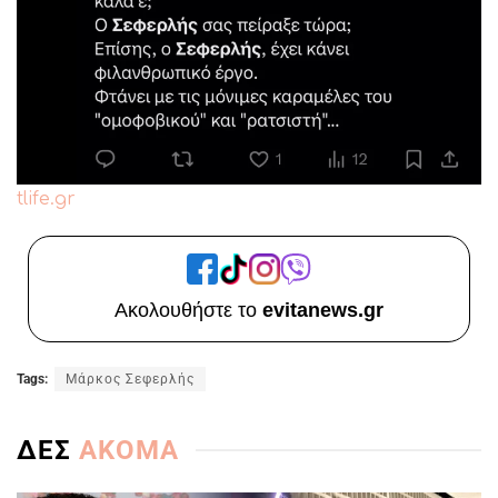
tlife.gr
Ακολουθήστε το
evitanews.gr
Tags:
Μάρκος Σεφερλής
ΔΕΣ
ΑΚΟΜΑ