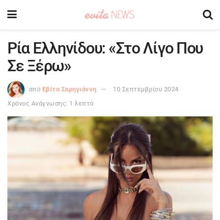
Ρία Ελληνίδου: «Στο Λίγο Που
Σε Ξέρω»
από
Εβίτα Σαρηγιάννη
10 Σεπτεμβρίου 2024
Χρόνος Ανάγνωσης: 1 λεπτό