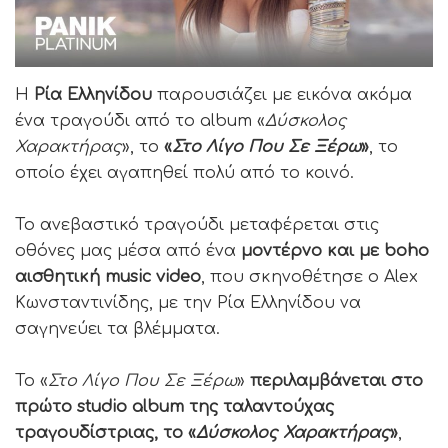
Η
Ρία Ελληνίδου
παρουσιάζει με εικόνα ακόμα
ένα τραγούδι από το album «
Δύσκολος
Χαρακτήρας
», το
«
Στο Λίγο Που Σε Ξέρω
»
, το
οποίο έχει αγαπηθεί πολύ από το κοινό.
Το ανεβαστικό τραγούδι μεταφέρεται στις
οθόνες μας μέσα από ένα
μοντέρνο και με boho
αισθητική music video
, που σκηνοθέτησε ο Alex
Κωνσταντινίδης, με την Ρία Ελληνίδου να
σαγηνεύει τα βλέμματα.
Το «
Στο Λίγο Που Σε Ξέρω
»
περιλαμβάνεται στο
πρώτο studio album της ταλαντούχας
τραγουδίστριας, το «
Δύσκολος Χαρακτήρας
»
,