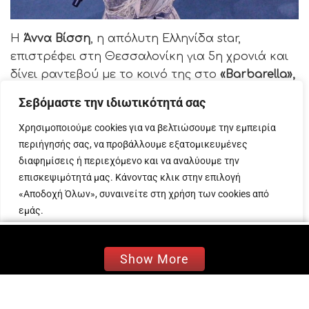
Η
Άννα Βίσση
, η απόλυτη Ελληνίδα star,
επιστρέφει στη Θεσσαλονίκη για 5η χρονιά και
δίνει ραντεβού με το κοινό της στο
«Barbarella»,
έτοιμη να κάνει τα βράδια μας μοναδικά και
Σεβόμαστε την ιδιωτικότητά σας
αξέχαστα.
Χρησιμοποιούμε cookies για να βελτιώσουμε την εμπειρία
Μετά τις sold out καλοκαιρινές συναυλίες της,
περιήγησής σας, να προβάλλουμε εξατομικευμένες
όπου αποθεώθηκε από δεκάδες χιλιάδες κόσμου
διαφημίσεις ή περιεχόμενο και να αναλύουμε την
σε Ελλάδα και Κύπρο, η πόλη της Θεσσαλονίκης
επισκεψιμότητά μας. Κάνοντας κλικ στην επιλογή
θα ζήσει τα «απόλυτα» πάρτι που μόνο η Άννα
«Αποδοχή Όλων», συναινείτε στη χρήση των cookies από
Βίσση ξέρει να διοργανώνει, κάθε Παρασκευή
εμάς.
και Σάββατο, τα μεσάνυχτα, από τις 13
Προσαρμογή
Απόρριψη όλων
Αποδοχή όλων
Σεπτεμβρίου.
Show More
Η μοναδική ερμηνεύτρια, που μετρά
περισσότερα από 50 χρόνια διαρκούς