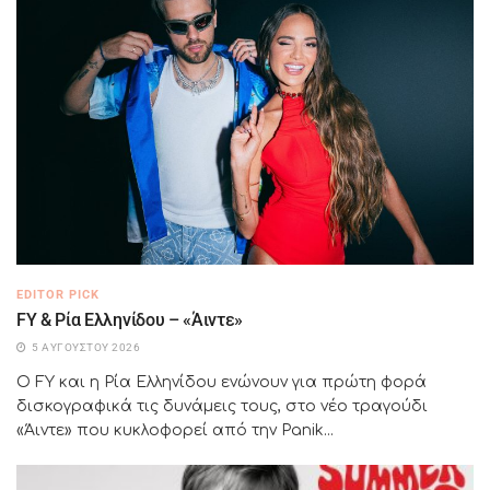
EDITOR PICK
FY & Ρία Ελληνίδου – «Άιντε»
5 ΑΥΓΟΎΣΤΟΥ 2026
Ο FY και η Ρία Ελληνίδου ενώνουν για πρώτη φορά
δισκογραφικά τις δυνάμεις τους, στο νέο τραγούδι
«Άιντε» που κυκλοφορεί από την Panik...