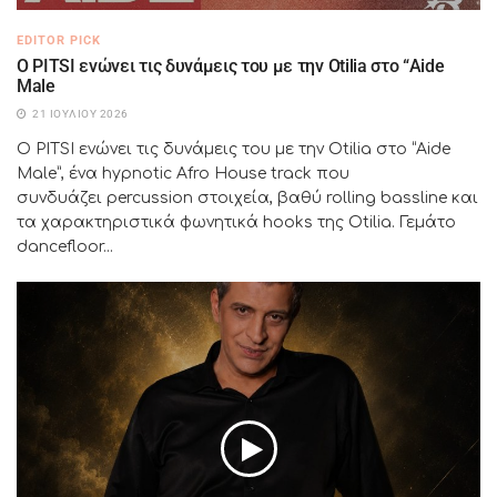
EDITOR PICK
Ο PITSI ενώνει τις δυνάμεις του με την Otilia στο “Aide
Male
21 ΙΟΥΛΊΟΥ 2026
Ο PITSI ενώνει τις δυνάμεις του με την Otilia στο “Aide
Male”, ένα hypnotic Afro House track που
συνδυάζει percussion στοιχεία, βαθύ rolling bassline και
τα χαρακτηριστικά φωνητικά hooks της Otilia. Γεμάτο
dancefloor...