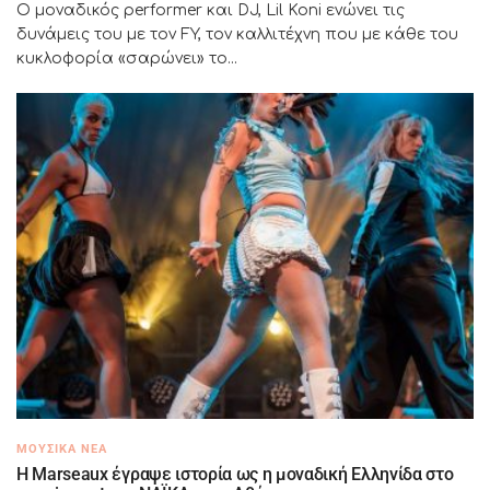
Ο μοναδικός performer και DJ, Lil Koni ενώνει τις
δυνάμεις του με τον FY, τον καλλιτέχνη που με κάθε του
κυκλοφορία «σαρώνει» το...
ΜΟΥΣΙΚΆ ΝΈΑ
H Marseaux έγραψε ιστορία ως η μοναδική Ελληνίδα στο