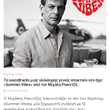
EDITOR PICK
Τα soundtracks μιας ολόκληρης γενιάς αποκτούν νέο ήχο:
«Summer Vibes» από τον Μιχάλη Ρακιντζή
29 ΙΟΥΛΊΟΥ 2026
Ο Μιχάλης Ρακιντζής παρουσιάζει το νέο του άλμπουμ
«Summer Vibes», μία ξεχωριστή συλλογή με 13
αγαπημένα τραγούδια της πορείας του, που