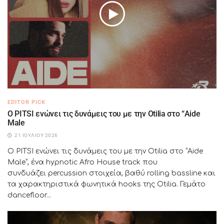
EDITOR PICK
Ο PITSI ενώνει τις δυνάμεις του με την Otilia στο “Aide
Male
21 ΙΟΥΛΊΟΥ 2026
Ο PITSI ενώνει τις δυνάμεις του με την Otilia στο “Aide
Male”, ένα hypnotic Afro House track που
συνδυάζει percussion στοιχεία, βαθύ rolling bassline και
τα χαρακτηριστικά φωνητικά hooks της Otilia. Γεμάτο
dancefloor...