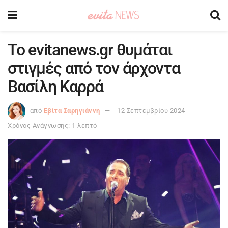
Το evitanews.gr θυμάται
στιγμές από τον άρχοντα
Βασίλη Καρρά
από
Εβίτα Σαρηγιάννη
12 Σεπτεμβρίου 2024
Χρόνος Ανάγνωσης: 1 λεπτό