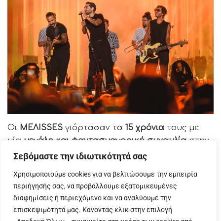
Οι
ΜΕΛΙSSES
γιόρτασαν τα
15 χρόνια
τους με
μία
μεγάλη και φαντασμαγορική συναυλία
στην
Αθήνα, στην Πλατεία Νερού, με
εκλεκτούς
Σεβόμαστε την ιδιωτικότητά σας
φίλους
και
20.000 θεατές
, σε
Χρησιμοποιούμε cookies για να βελτιώσουμε την εμπειρία
μία βραδιά γεμάτη
μουσική κι εκπλήξεις
.
περιήγησής σας, να προβάλλουμε εξατομικευμένες
διαφημίσεις ή περιεχόμενο και να αναλύουμε την
Το no1 συγκρότημα της χώρας παρέσυρε το
επισκεψιμότητά μας. Κάνοντας κλικ στην επιλογή
κοινό επί σχεδόν
4 ώρες
στο πιο
hot κι