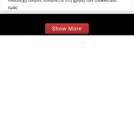
«Αποδοχή Όλων», συναινείτε στη χρήση των cookies από
εντυπωσιακό πάρτι ελληνικής μουσικής που
εμάς.
έγινε ποτέ στην Πλατεία Νερού, σε ένα
stage 24
μέτρων
, το μεγαλύτερο που έγινε ποτέ σε
Προσαρμογή
Απόρριψη όλων
Αποδοχή όλων
συναυλία Έλληνα καλλιτέχνη, και με
υπέροχα
Show More
οπτικά εφέ
.
Οι ΜΕΛΙSSES «μάγεψαν» με τις
μεγάλες
δισκογραφικές επιτυχίες τους
, όπως το
πρόσφατο δίπλα πλατινένιο megahit «
Μοναχική
Καρδιά
» που κυκλοφορεί από την Panik Records,
τις δυνατές ερμηνείες τους σε
ελληνικά και ξένα
τραγούδια κάθε μουσικού ύφους
και
την
ασταμάτητη θετική ενέργειά τους
.
Golden guest
ήταν η «number one»
Έλενα
Παπαριζου
, που ξεσήκωσε το κοινό με τον
μοναδικό τρόπο της.