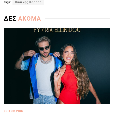
Tags:
Βασίλης Καρράς
ΔΕΣ
ΑΚΟΜΑ
EDITOR PICK