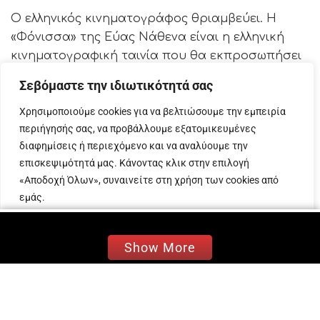
Ο ελληνικός κινηματογράφος θριαμβεύει. Η
«Φόνισσα» της Εύας Νάθενα είναι η ελληνική
κινηματογραφική ταινία που θα εκπροσωπήσει
τη χώρα μας κατά τη διαγωνιστική διαδικασία
Σεβόμαστε την ιδιωτικότητά σας
των βραβείων Όσκαρ.
Χρησιμοποιούμε cookies για να βελτιώσουμε την εμπειρία
Η σπουδαία αυτή κινηματογραφική ταινία,
περιήγησής σας, να προβάλλουμε εξατομικευμένες
οδεύει ολοταχώς για τα Όσκαρ, σύμφωνα με
διαφημίσεις ή περιεχόμενο και να αναλύουμε την
ανακοίνωση του υπουργείου Πολιτισμού.
επισκεψιμότητά μας. Κάνοντας κλικ στην επιλογή
«Αποδοχή Όλων», συναινείτε στη χρήση των cookies από
Σε δήλωση του ο υφυπουργός Πολιτισμού,
εμάς.
Ιάσονας Φωτήλας, σχετικά με τη συνεδρίαση
της επιτροπής και την επιλογή της ελληνικής
Προσαρμογή
Απόρριψη όλων
Αποδοχή όλων
υποψηφιότητας για τα βραβεία Όσκαρ,
Show More
αναφέρει:
«Συνεδρίασε το απόγευμα της Τρίτης 10
Σεπτεμβρίου 2024 η Επιτροπή Επιλογής της