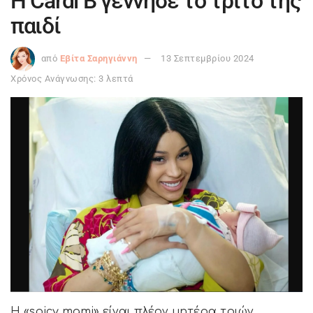
Η Cardi B γέννησε το τρίτο της
παιδί
από
Εβίτα Σαρηγιάννη
13 Σεπτεμβρίου 2024
Χρόνος Ανάγνωσης: 3 λεπτά
Η «spicy mami» είναι πλέον μητέρα τριών