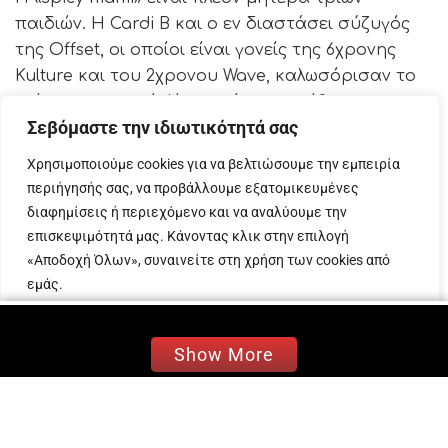
παιδιών. Η Cardi B και ο εν διαστάσει σύζυγός
της Offset, οι οποίοι είναι γονείς της 6χρονης
Kulture και του 2χρονου Wave, καλωσόρισαν το
τρίτο τους μωρό, λίγο αφότου κατέθεσαν
Σεβόμαστε την ιδιωτικότητά σας
αίτηση διαζυγίου.
Χρησιμοποιούμε cookies για να βελτιώσουμε την εμπειρία
«The prettiest lil thing» («το ομορφότερο μικρό
περιήγησής σας, να προβάλλουμε εξατομικευμένες
πραγματάκι»), έγραψε σήμερα (12.09.2024) η Cardi
διαφημίσεις ή περιεχόμενο και να αναλύουμε την
στη λεζάντα της ανάρτησης στο Instagram,
επισκεψιμότητά μας. Κάνοντας κλικ στην επιλογή
συνοδεύοντας το λιτό της μήνυμα με μια σειρά
«Αποδοχή Όλων», συναινείτε στη χρήση των cookies από
φωτογραφιών από το μαιευτήριο.
εμάς.
Η ράπερ του «WAP» ανακοίνωσε την εγκυμοσύνη
Προσαρμογή
Απόρριψη όλων
Αποδοχή όλων
της -μόλις λίγες ώρες μετά την κατάθεση της
Show More
αίτησης διαζυγίου από τον 32χρονο ράπερ- την
1η Αυγούστου, επιδεικνύοντας την κοιλιά της σε
μια ανάρτηση στο Instagram με τη λεζάντα: «Με
κάθε τέλος έρχεται μια νέα αρχή! Είμαι τόσο