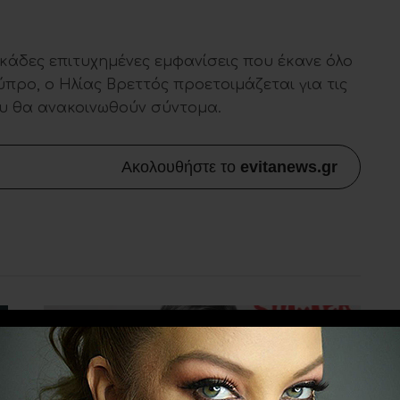
εκάδες επιτυχημένες εμφανίσεις που έκανε όλο
ύπρο, ο Ηλίας Βρεττός προετοιμάζεται για τις
που θα ανακοινωθούν σύντομα.
Ακολουθήστε το
evitanews.gr