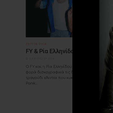
EDITOR PICK
FY & Ρία Ελληνίδου – «Άιντε»
5 ΑΥΓΟΎΣΤΟΥ 2026
Ο FY και η Ρία Ελληνίδου ενώνουν για πρώτη
φορά δισκογραφικά τις δυνάμεις τους, στο νέ
τραγούδι «Άιντε» που κυκλοφορεί από την
Panik...