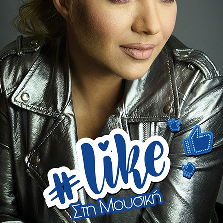
EDITOR PICK
Τα soundtracks μιας ολόκληρης
γενιάς αποκτούν νέο ήχο:
«Summer Vibes» από τον Μιχάλη
Ρακιντζή
ο
29 ΙΟΥΛΊΟΥ 2026
Ο Μιχάλης Ρακιντζής παρουσιάζει το νέο του
άλμπουμ «Summer Vibes», μία ξεχωριστή
συλλογή με 13 αγαπημένα τραγούδια της
πορείας του, που επιστρέφουν μέσα
από σύγχρονα reworks....