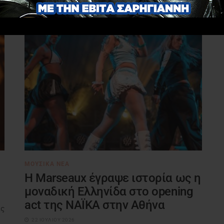
ΜΟΥΣΙΚΆ ΝΈΑ
H Marseaux έγραψε ιστορία ως η
μοναδική Ελληνίδα στο opening
act της NAÏKA στην Αθήνα
ις
22 ΙΟΥΛΊΟΥ 2026