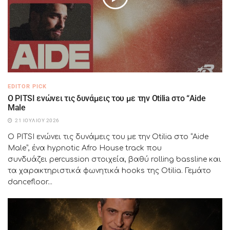
EDITOR PICK
Ο PITSI ενώνει τις δυνάμεις του με την Otilia στο “Aide
Male
21 ΙΟΥΛΊΟΥ 2026
Ο PITSI ενώνει τις δυνάμεις του με την Otilia στο “Aide
Male”, ένα hypnotic Afro House track που
συνδυάζει percussion στοιχεία, βαθύ rolling bassline και
τα χαρακτηριστικά φωνητικά hooks της Otilia. Γεμάτο
dancefloor...