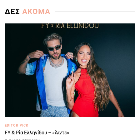
ΔΕΣ
ΑΚΟΜΑ
EDITOR PICK
FY & Ρία Ελληνίδου – «Άιντε»