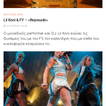
ΜΟΥΣΙΚΆ ΝΈΑ
Lil Koni & FY – «Reposado»
22 ΙΟΥΛΊΟΥ 2026
Ο μοναδικός performer και DJ, Lil Koni ενώνει τις
δυνάμεις του με τον FY, τον καλλιτέχνη που με κάθε του
κυκλοφορία «σαρώνει» το...