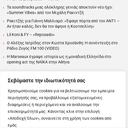
Τα soundtracks μιας ολόκληρης γενιάς αποκτούν νέο ήχο:
«Summer Vibes» από τον Μιχάλη Ρακιντζή
Ρακιτζής για Γιάννη Μαλλιαρό: «Έφαγε πόρτα από τον ΑΝΤ1 –
Αν ήταν καλός, δεν θα τον άφηνε η Κουτσελίνη»
Lil Koni & FY – «Reposado»
Ο Αλέξης Ιατρίδης στον Κώστα Χρυσάνθη: Η συνέντευξη στο
Ράδιο Ζυγός FM 100 (VIDEO)
H Marseaux έγραψε ιστορία ως η μοναδική Ελληνίδα στο
opening act της NAÏKA στην Αθήνα
….
Σεβόμαστε την ιδιωτικότητά σας
Χρησιμοποιούμε cookies για να βελτιώσουμε την εμπειρία
περιήγησής σας, να προβάλλουμε εξατομικευμένες
Copyright © 2025 Evita News. All Rights Reserved.
διαφημίσεις ή περιεχόμενο και να αναλύουμε την
Όροι Χρήσης
|
Πολιτική Απορρήτου
|
Πολιτική Cookies
επισκεψιμότητά μας. Κάνοντας κλικ στην επιλογή
«Αποδοχή Όλων», συναινείτε στη χρήση των cookies από
εμάς.