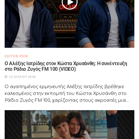
EDITOR PICK
Ο Αλέξης Ιατρίδης στον Κώστα Χρυσάνθη: Η συνέντευξη
στο Ράδιο Ζυγός FM 100 (VIDEO)
22 ΙΟΥΛΊΟΥ 2026
Ο αγαπημένος ερμηνευτής Αλέξης Ιατρίδης βρέθηκε
καλεσμένος στην εκπομπή του Κώστα Χρυσάνθη στο
Ράδιο Ζυγός FM 100, χαρίζοντας στους ακροατές μια...