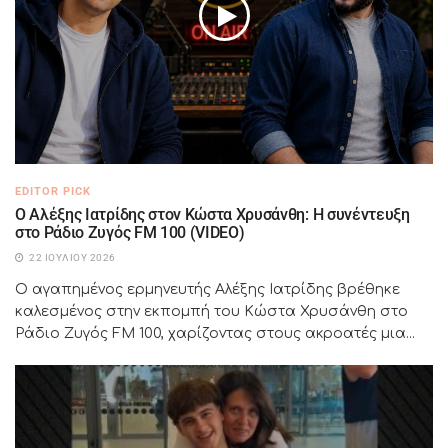
EDITOR PICK
Ο Αλέξης Ιατρίδης στον Κώστα Χρυσάνθη: Η συνέντευξη
στο Ράδιο Ζυγός FM 100 (VIDEO)
22 ΙΟΥΛΊΟΥ 2026
Ο αγαπημένος ερμηνευτής Αλέξης Ιατρίδης βρέθηκε
καλεσμένος στην εκπομπή του Κώστα Χρυσάνθη στο
Ράδιο Ζυγός FM 100, χαρίζοντας στους ακροατές μια...