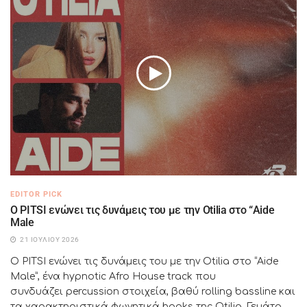
EDITOR PICK
Ο PITSI ενώνει τις δυνάμεις του με την Otilia στο “Aide
Male
21 ΙΟΥΛΊΟΥ 2026
Ο PITSI ενώνει τις δυνάμεις του με την Otilia στο “Aide
Male”, ένα hypnotic Afro House track που
συνδυάζει percussion στοιχεία, βαθύ rolling bassline και
τα χαρακτηριστικά φωνητικά hooks της Otilia. Γεμάτο