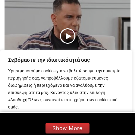
Σεβόμαστε την ιδιωτικότητά σας
Χρησιμοποιούμε cookies για να βελτιώσουμε την εμπειρία
περιήγησής σας, να προβάλλουμε εξατομικευμένες
διαφημίσεις ή περιεχόμενο και να αναλύουμε την
SHOWBIZ
επισκεψιμότητά μας. Κάνοντας κλικ στην επιλογή
Μαζωνάκης για Στέφανο Παπαδόπουλο: «Αυτό το παιδί
«Αποδοχή Όλων», συναινείτε στη χρήση των cookies από
ήταν τραγουδιστής και ταυτόχρονα έκανε και άλλες
“δουλειές”.. ψάξτε το»
εμάς.
15 ΙΟΥΛΊΟΥ 2026
Προσαρμογή
Απόρριψη όλων
Αποδοχή όλων
Νέα συζήτηση έχει προκαλέσει η τοποθέτηση του
Show More
Γιώργου Μαζωνάκη για τον Στέφανο Παπαδόπουλο,