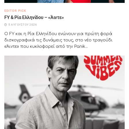
EDITOR PICK
FY & Ρία Ελληνίδου – «Άιντε»
5 ΑΥΓΟΎΣΤΟΥ 2026
Ο FY και η Ρία Ελληνίδου ενώνουν για πρώτη φορά
δισκογραφικά τις δυνάμεις τους, στο νέο τραγούδι
«Άιντε» που κυκλοφορεί από την Panik...