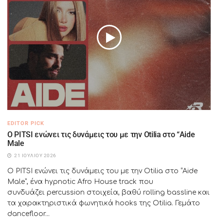
EDITOR PICK
Ο PITSI ενώνει τις δυνάμεις του με την Otilia στο “Aide
Male
21 ΙΟΥΛΊΟΥ 2026
Ο PITSI ενώνει τις δυνάμεις του με την Otilia στο “Aide
Male”, ένα hypnotic Afro House track που
συνδυάζει percussion στοιχεία, βαθύ rolling bassline και
τα χαρακτηριστικά φωνητικά hooks της Otilia. Γεμάτο
dancefloor...