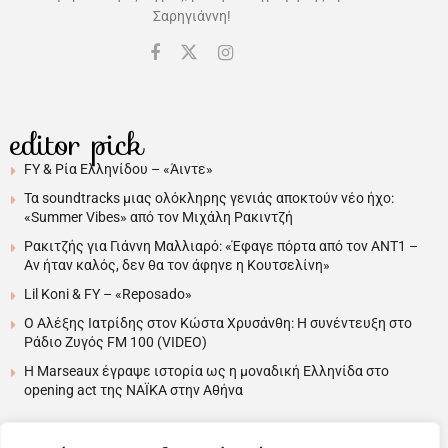
Σαρηγιάννη!
editor pick
FY & Ρία Ελληνίδου – «Άιντε»
Τα soundtracks μιας ολόκληρης γενιάς αποκτούν νέο ήχο:
«Summer Vibes» από τον Μιχάλη Ρακιντζή
Ρακιτζής για Γιάννη Μαλλιαρό: «Έφαγε πόρτα από τον ΑΝΤ1 –
Αν ήταν καλός, δεν θα τον άφηνε η Κουτσελίνη»
Lil Koni & FY – «Reposado»
Ο Αλέξης Ιατρίδης στον Κώστα Χρυσάνθη: Η συνέντευξη στο
Ράδιο Ζυγός FM 100 (VIDEO)
H Marseaux έγραψε ιστορία ως η μοναδική Ελληνίδα στο
opening act της NAÏKA στην Αθήνα