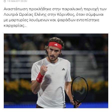
19 ΜΑΪ́ΟΥ 2026
Αναστάτωση προκλήθηκε στην παραλιακή περιοχή των
Λουτρά Ωραίας Ελένης στην Κόρινθος, όταν σύμφωνα
με μαρτυρίες λουόμενων και ψαράδων εντοπίστηκε
καρχαρίας...