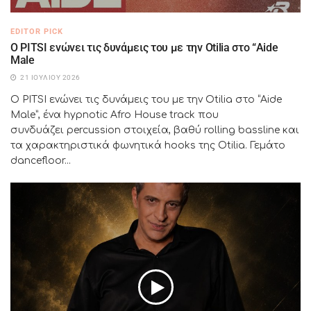
EDITOR PICK
Ο PITSI ενώνει τις δυνάμεις του με την Otilia στο “Aide
Male
21 ΙΟΥΛΊΟΥ 2026
Ο PITSI ενώνει τις δυνάμεις του με την Otilia στο “Aide
Male”, ένα hypnotic Afro House track που
συνδυάζει percussion στοιχεία, βαθύ rolling bassline και
τα χαρακτηριστικά φωνητικά hooks της Otilia. Γεμάτο
dancefloor...