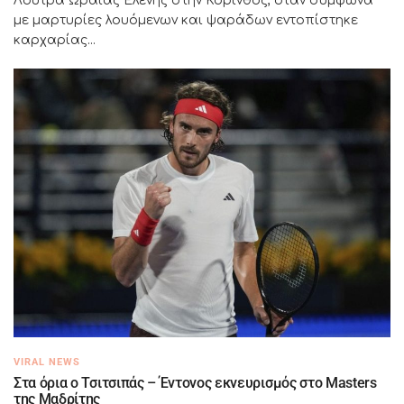
Λουτρά Ωραίας Ελένης στην Κόρινθος, όταν σύμφωνα
με μαρτυρίες λουόμενων και ψαράδων εντοπίστηκε
καρχαρίας...
VIRAL NEWS
Στα όρια ο Τσιτσιπάς – Έντονος εκνευρισμός στο Masters
της Μαδρίτης