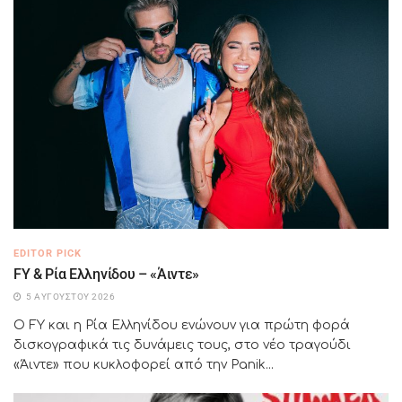
EDITOR PICK
FY & Ρία Ελληνίδου – «Άιντε»
5 ΑΥΓΟΎΣΤΟΥ 2026
Ο FY και η Ρία Ελληνίδου ενώνουν για πρώτη φορά
δισκογραφικά τις δυνάμεις τους, στο νέο τραγούδι
«Άιντε» που κυκλοφορεί από την Panik...