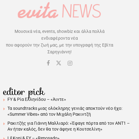
Μουσικά νέα, events, showbiz και άλλα πολλά
ενδιαφέροντα νέα
που αφορούν την ζωή μας, με την υπογραφή της Εβίτα
Σαρηγιάννη!
editor pick
FY & Ρία Ελληνίδου – «Άιντε»
Τα soundtracks μιας ολόκληρης γενιάς αποκτούν νέο ήχο:
«Summer Vibes» από τον Μιχάλη Ρακιντζή
Ρακιτζής για Γιάννη Μαλλιαρό: «Έφαγε πόρτα από τον ΑΝΤ1 –
Αν ήταν καλός, δεν θα τον άφηνε η Κουτσελίνη»
Lil Koni & FY – «Reposado»