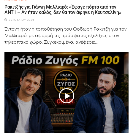
EDITOR PICK
Ρακιτζής για Γιάννη Μαλλιαρό: «Έφαγε πόρτα από τον
ΑΝΤ1 – Αν ήταν καλός, δεν θα τον άφηνε η Κουτσελίνη»
22 ΙΟΥΛΊΟΥ 2026
Έντονη ήταν η τοποθέτηση του Θοδωρή Ρακιτζή για τον
Μαλλιαρό, με αφορμή τις πρόσφατες εξελίξεις στον
τηλεοπτικό χώρο. Συγκεκριμένα, ανέφερε:...