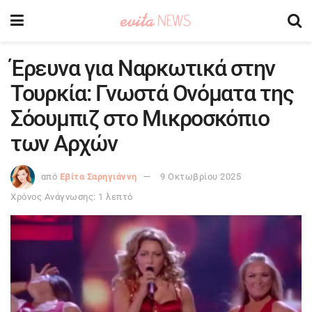
Έρευνα για Ναρκωτικά στην
Τουρκία: Γνωστά Ονόματα της
Σόουμπιζ στο Μικροσκόπιο
των Αρχών
από
Εβίτα Σαρηγιάννη
9 Οκτωβρίου 2025
Χρόνος Ανάγνωσης: 1 λεπτό