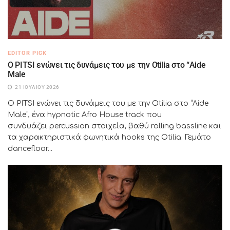
EDITOR PICK
Ο PITSI ενώνει τις δυνάμεις του με την Otilia στο “Aide
Male
21 ΙΟΥΛΊΟΥ 2026
Ο PITSI ενώνει τις δυνάμεις του με την Otilia στο “Aide
Male”, ένα hypnotic Afro House track που
συνδυάζει percussion στοιχεία, βαθύ rolling bassline και
τα χαρακτηριστικά φωνητικά hooks της Otilia. Γεμάτο
dancefloor...