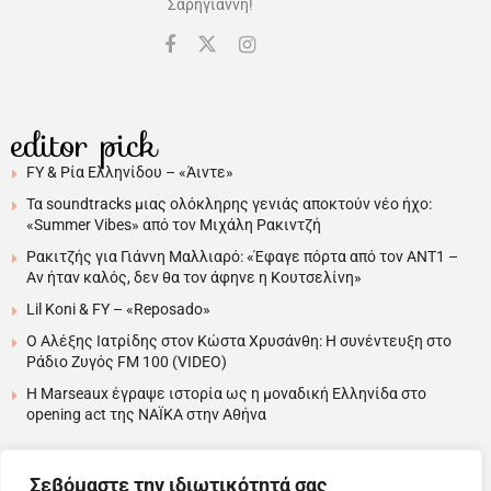
Σαρηγιάννη!
editor pick
FY & Ρία Ελληνίδου – «Άιντε»
Τα soundtracks μιας ολόκληρης γενιάς αποκτούν νέο ήχο:
«Summer Vibes» από τον Μιχάλη Ρακιντζή
Ρακιτζής για Γιάννη Μαλλιαρό: «Έφαγε πόρτα από τον ΑΝΤ1 –
Αν ήταν καλός, δεν θα τον άφηνε η Κουτσελίνη»
Lil Koni & FY – «Reposado»
Ο Αλέξης Ιατρίδης στον Κώστα Χρυσάνθη: Η συνέντευξη στο
Ράδιο Ζυγός FM 100 (VIDEO)
H Marseaux έγραψε ιστορία ως η μοναδική Ελληνίδα στο
opening act της NAÏKA στην Αθήνα
Σεβόμαστε την ιδιωτικότητά σας