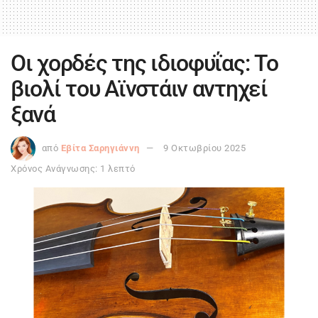
Οι χορδές της ιδιοφυΐας: Το
βιολί του Αϊνστάιν αντηχεί
ξανά
από
Εβίτα Σαρηγιάννη
9 Οκτωβρίου 2025
Χρόνος Ανάγνωσης: 1 λεπτό