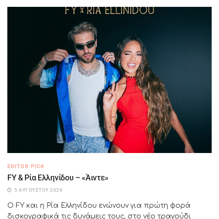
EDITOR PICK
FY & Ρία Ελληνίδου – «Άιντε»
5 ΑΥΓΟΎΣΤΟΥ 2026
Ο FY και η Ρία Ελληνίδου ενώνουν για πρώτη φορά
δισκογραφικά τις δυνάμεις τους, στο νέο τραγούδι