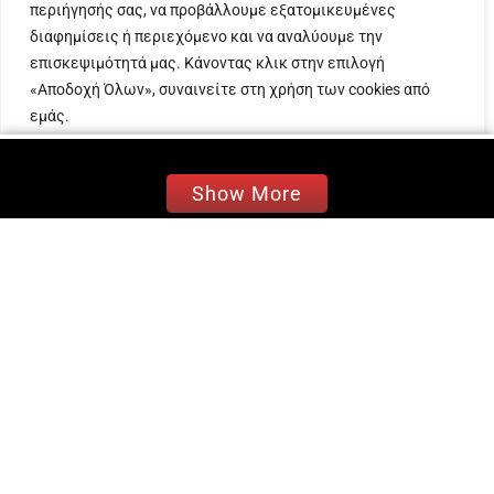
περιήγησής σας, να προβάλλουμε εξατομικευμένες
Παύλου. Ο γνωστός τραγουδιστής, που έχει
διαφημίσεις ή περιεχόμενο και να αναλύουμε την
δοκιμαστεί και στο κομμάτι της παρουσίασης,
επισκεψιμότητά μας. Κάνοντας κλικ στην επιλογή
ρωτήθηκε για τις τηλεοπτικές προτάσεις που
«Αποδοχή Όλων», συναινείτε στη χρήση των cookies από
έχει δεχτεί η Αντελίνα Βαρθακούρη, και
εμάς.
συγκεκριμένα για τo «The View». Ο καλλιτέχνης
εξήγησε πως η σύζυγός του δεν θα μπορούσε
Προσαρμογή
Απόρριψη όλων
Αποδοχή όλων
να συμμετέχει σε αυτό το πρόγραμμα, καθώς
Show More
όταν της είχε γίνει η πρόταση ήταν για την
μεσημεριανή ζώνη, οι ώρες ήταν πάρα πολλές
και θα έπρεπε να λείπει από το σπίτι κυρίως
όταν τα παιδιά τους την έχουν ανάγκη.
Σχετικά με τις τηλεοπτικές προτάσεις που
δέχεται η Αντελίνα Βαρθακούρη, ο
τραγουδιστής είπε ότι: «Μελλοντικά και εκείνη
το συζητάει. Όχι ακόμα.
Είναι μία περίοδος που
χαίρεται τη ζωή της στο σπίτι, τη μητρότητά της