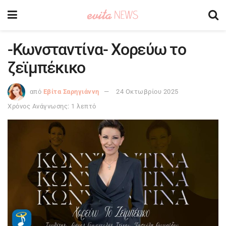
-Κωνσταντίνα- Χορεύω το
ζεϊμπέκικο
από
Εβίτα Σαρηγιάννη
24 Οκτωβρίου 2025
Χρόνος Ανάγνωσης: 1 λεπτό