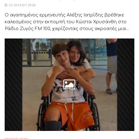
22 ΙΟΥΛΊΟΥ 2026
Ο αγαπημένος ερμηνευτής Αλέξης Ιατρίδης βρέθηκε
καλεσμένος στην εκπομπή του Κώστα Χρυσάνθη στο
Ράδιο Ζυγός FM 100, χαρίζοντας στους ακροατές μια...