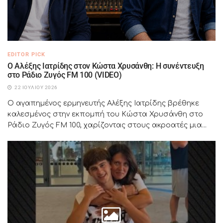
EDITOR PICK
Ο Αλέξης Ιατρίδης στον Κώστα Χρυσάνθη: Η συνέντευξη
στο Ράδιο Ζυγός FM 100 (VIDEO)
22 ΙΟΥΛΊΟΥ 2026
Ο αγαπημένος ερμηνευτής Αλέξης Ιατρίδης βρέθηκε
καλεσμένος στην εκπομπή του Κώστα Χρυσάνθη στο
Ράδιο Ζυγός FM 100, χαρίζοντας στους ακροατές μια...