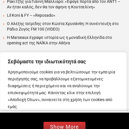
Ρακιτζής για Γιάννη Μαλλιαρό: «Έφαγε πόρτα από τον ΑΝΤ1 –
Αν ήταν καλός, δεν θα τον άφηνε η Κουτσελίνη»
Lil Koni & FY – «Reposado»
Ο Αλέξης Ιατρίδης στον Κώστα Χρυσάνθη: Η συνέντευξη στο
Ράδιο Ζυγός FM 100 (VIDEO)
H Marseaux έγραψε ιστορία ως η μοναδική Ελληνίδα στο
opening act της NAÏKA στην Αθήνα
….
Σεβόμαστε την ιδιωτικότητά σας
Χρησιμοποιούμε cookies για να βελτιώσουμε την εμπειρία
περιήγησής σας, να προβάλλουμε εξατομικευμένες
Copyright © 2025 Evita News. All Rights Reserved.
διαφημίσεις ή περιεχόμενο και να αναλύουμε την
Όροι Χρήσης
|
Πολιτική Απορρήτου
|
Πολιτική Cookies
επισκεψιμότητά μας. Κάνοντας κλικ στην επιλογή
«Αποδοχή Όλων», συναινείτε στη χρήση των cookies από
εμάς.
Web Design & Development by
Προσαρμογή
Απόρριψη όλων
Αποδοχή όλων
Show More