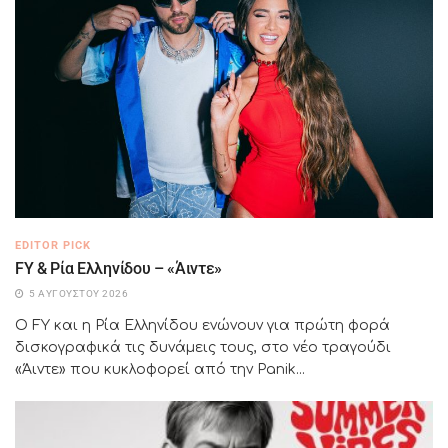
EDITOR PICK
FY & Ρία Ελληνίδου – «Άιντε»
5 ΑΥΓΟΎΣΤΟΥ 2026
Ο FY και η Ρία Ελληνίδου ενώνουν για πρώτη φορά
δισκογραφικά τις δυνάμεις τους, στο νέο τραγούδι
«Άιντε» που κυκλοφορεί από την Panik...