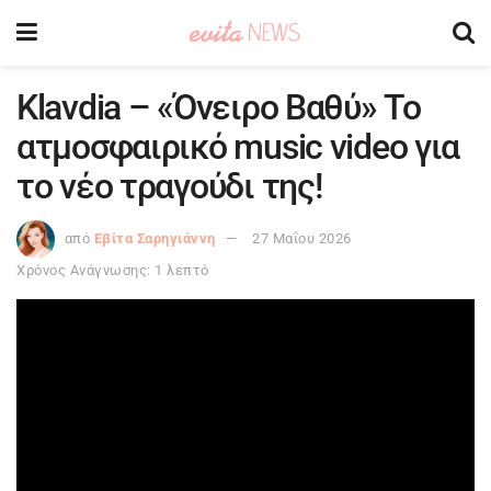
Klavdia – «Όνειρο Βαθύ» To
ατμοσφαιρικό music video για
το νέο τραγούδι της!
από
Εβίτα Σαρηγιάννη
27 Μαΐου 2026
Χρόνος Ανάγνωσης: 1 λεπτό