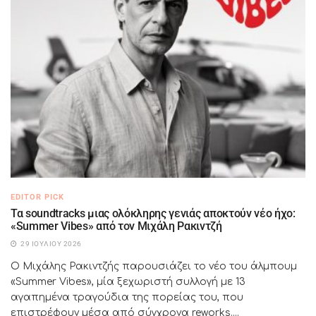
EDITOR PICK
Τα soundtracks μιας ολόκληρης γενιάς αποκτούν νέο ήχο:
«Summer Vibes» από τον Μιχάλη Ρακιντζή
29 ΙΟΥΛΊΟΥ 2026
Ο Μιχάλης Ρακιντζής παρουσιάζει το νέο του άλμπουμ
«Summer Vibes», μία ξεχωριστή συλλογή με 13
αγαπημένα τραγούδια της πορείας του, που
επιστρέφουν μέσα από σύγχρονα reworks....