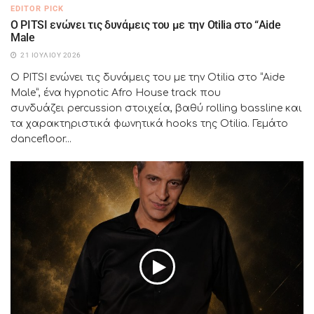
EDITOR PICK
Ο PITSI ενώνει τις δυνάμεις του με την Otilia στο “Aide
Male
21 ΙΟΥΛΊΟΥ 2026
Ο PITSI ενώνει τις δυνάμεις του με την Otilia στο “Aide
Male”, ένα hypnotic Afro House track που
συνδυάζει percussion στοιχεία, βαθύ rolling bassline και
τα χαρακτηριστικά φωνητικά hooks της Otilia. Γεμάτο
dancefloor...