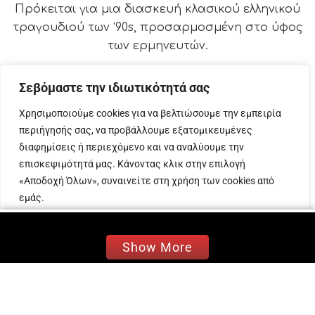
Πρόκειται για μια διασκευή κλασικού ελληνικού
τραγουδιού των ‘90
s
, προσαρμοσμένη στο ύφος
των ερμηνευτών.
Τα «λαϊκά» όργανα αντικατασταθήκανε
Σεβόμαστε την ιδιωτικότητά σας
από
Country
–
Latin
και μαζί με τις μελωδικές
φωνές της Ανδριάνας και του Γιώργη που έχουν
Χρησιμοποιούμε cookies για να βελτιώσουμε την εμπειρία
καθιερωθεί χρόνια τώρα στο χώρο της έντεχνης
περιήγησής σας, να προβάλλουμε εξατομικευμένες
διαφημίσεις ή περιεχόμενο και να αναλύουμε την
μουσικής, δίνουν μια διαφορετική διάσταση στο
επισκεψιμότητά μας. Κάνοντας κλικ στην επιλογή
τραγούδι, φωτεινή και δροσερή, ονειρική και
«Αποδοχή Όλων», συναινείτε στη χρήση των cookies από
ρυθμική.
εμάς.
Στόχος είναι αυτή η κλασική σύνθεση να φτάσει
στα αυτιά της νεότερης γενιάς και ενδεχομένως
Προσαρμογή
Απόρριψη όλων
Αποδοχή όλων
Show More
να ταξιδέψει διεθνώς.
evitanews.gr