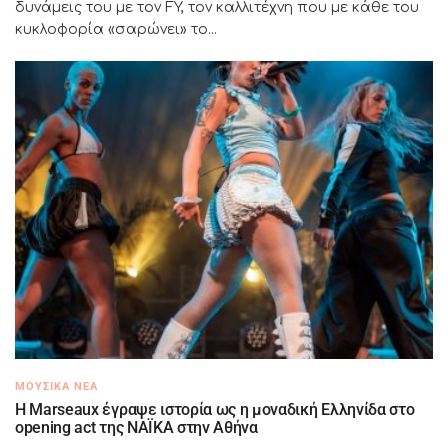
δυνάμεις του με τον FY, τον καλλιτέχνη που με κάθε του
κυκλοφορία «σαρώνει» το...
ΜΟΥΣΙΚΆ ΝΈΑ
H Marseaux έγραψε ιστορία ως η μοναδική Ελληνίδα στο
opening act της NAÏKA στην Αθήνα