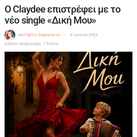
O Claydee επιστρέφει με το
νέο single «Δική Μου»
από
Εβίτα Σαρηγιάννη
6 Ιουνίου 2026
Χρόνος Ανάγνωσης: 1 λεπτό