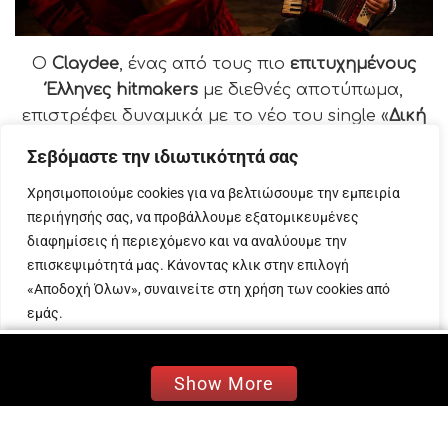
Ο
Claydee
, ένας από τους πιο
επιτυχημένους
Έλληνες
hitmakers
με διεθνές αποτύπωμα,
επιστρέφει δυναμικά με το νέο του
single
«
Δική
Μου
», ένα
dancehall
τραγούδι
Σεβόμαστε την ιδιωτικότητά σας
με
latin
επιρροές
και τη χαρακτηριστική
Χρησιμοποιούμε cookies για να βελτιώσουμε την εμπειρία
ενέργεια του
Claydee
!
περιήγησής σας, να προβάλλουμε εξατομικευμένες
Με ρυθμό που σε παρασύρει από το πρώτο
διαφημίσεις ή περιεχόμενο και να αναλύουμε την
δευτερόλεπτο, το
«Δική Μου»
είναι φτιαγμένο
επισκεψιμότητά μας. Κάνοντας κλικ στην επιλογή
για να γίνει το
απόλυτο
soundtrack
του
«Αποδοχή Όλων», συναινείτε στη χρήση των cookies από
εμάς.
καλοκαιριού
!
Ο
Claydee
φέρνει για ακόμη μία
φορά
international urban
στοιχεία
Προσαρμογή
Απόρριψη όλων
Αποδοχή όλων
δημιουργώντας έναν ήχο σύγχρονο και απόλυτα
Show More
εθιστικό.
Ο
Claydee
συνεχίζει να εξελίσσει τον ξεχωριστό