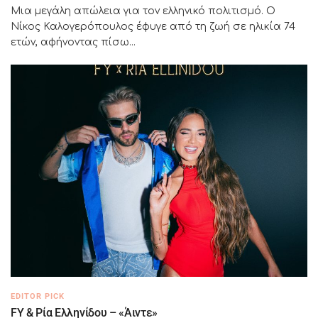
Μια μεγάλη απώλεια για τον ελληνικό πολιτισμό. Ο
Νίκος Καλογερόπουλος έφυγε από τη ζωή σε ηλικία 74
ετών, αφήνοντας πίσω...
EDITOR PICK
FY & Ρία Ελληνίδου – «Άιντε»