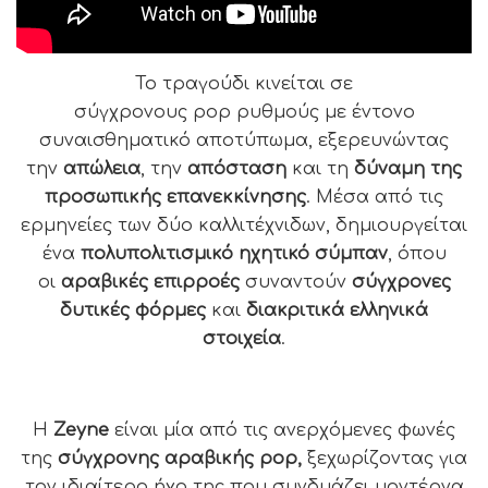
Το τραγούδι κινείται σε
σύγχρονους
pop
ρυθμούς με έντονο
συναισθηματικό αποτύπωμα
,
εξερευνώντας
την
απώλεια
, την
απόσταση
και τη
δύναμη της
προσωπικής
επανεκκίνησης
. Μέσα από τις
ερμηνείες των δύο καλλιτέχνιδων, δημιουργείται
ένα
πολυπολιτισμικό ηχητικό σύμπαν
, όπου
οι
αραβικές επιρροές
συναντούν
σύγχρονες
δυτικές φόρμες
και
διακριτικά ελληνικά
στοιχεία
.
Η
Zeyne
είναι μία από τις ανερχόμενες φωνές
της
σύγχρονης αραβικής
pop
,
ξεχωρίζοντας για
τον ιδιαίτερο ήχο της που συνδυάζει μοντέρνα