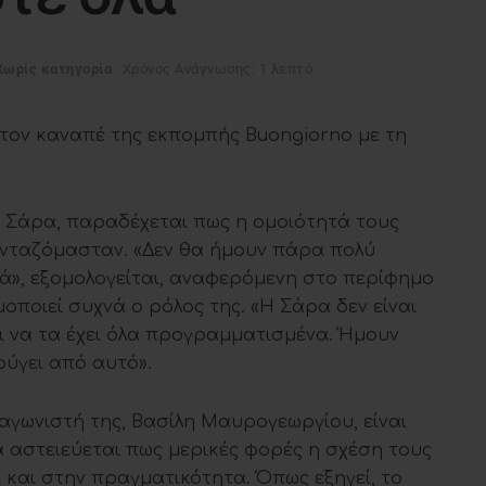
Χωρίς κατηγορία
Χρόνος Ανάγνωσης: 1 λεπτό
τον καναπέ της εκπομπής Buongiorno με τη
τη Σάρα, παραδέχεται πως η ομοιότητά τους
ανταζόμασταν. «Δεν θα ήμουν πάρα πολύ
ά», εξομολογείται, αναφερόμενη στο περίφημο
οποιεί συχνά ο ρόλος της. «Η Σάρα δεν είναι
ει να τα έχει όλα προγραμματισμένα. Ήμουν
φύγει από αυτό».
αγωνιστή της, Βασίλη Μαυρογεωργίου, είναι
να αστειεύεται πως μερικές φορές η σχέση τους
ι και στην πραγματικότητα. Όπως εξηγεί, το