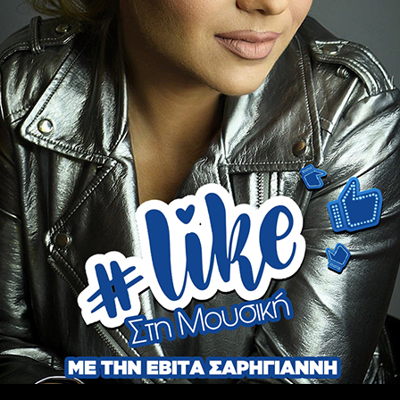
ΧΩΡΊΣ ΚΑΤΗΓΟΡΊΑ
Γιώργος Κωνσταντίνου: «Ποτέ
δεν σκέφτηκα να σταματήσω το
θέατρο – Αν το κάνω θα έρθετε
στην τελετή μου αμέσως μετά»
6 ΦΕΒΡΟΥΑΡΊΟΥ 2026
Ο Γιώργος Κωνσταντίνου έχει διαγράψει μία
μεγάλη και γεμάτη επιτυχίες καριέρα στον
κόσμο της υποκριτικής τέχνης στην χώρα μας,
έχοντας...