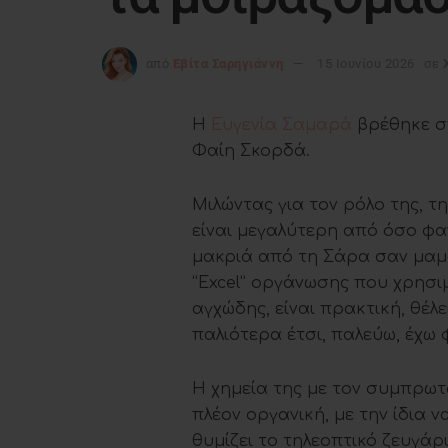
από
Εβίτα Σαρηγιάννη
15 Ιουνίου 2026
σε
Η
Ευγενία Σαμαρά
βρέθηκε σ
Φαίη Σκορδά.
Μιλώντας για τον ρόλο της, 
είναι μεγαλύτερη από όσο φ
μακριά από τη Σάρα σαν μαμ
“Excel” οργάνωσης που χρησιμ
αγχώδης, είναι πρακτική, θέλ
παλιότερα έτσι, παλεύω, έχω 
Η χημεία της με τον συμπρωτ
πλέον οργανική, με την ίδια 
θυμίζει το τηλεοπτικό ζευγάρ