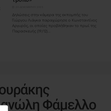
20 ΔΕΚΕΜΒΡΊΟΥ 2025
ς
Δηλώσεις στην κάμερα της εκπομπής του
Γιώργου Λιάγκα παραχώρησε ο Κωνσταντίνος
Αργυρός, οι οποίες προβλήθηκαν το πρωί της
Παρασκευής (19/12)....
ουράκης
Μανώλη Φάμελλο