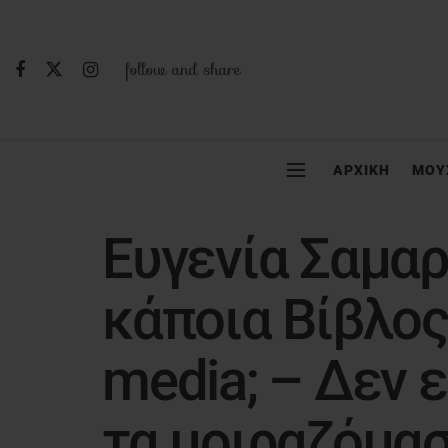
follow and share
ΑΡΧΙΚΗ
ΜΟΥ
Ευγενία Σαμαρ
κάποια Βίβλος
media; – Δεν ε
τα μοιραζόμα