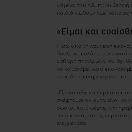
κείμενο του Λάμπρου Φισφή εί
παιδιά νιώθουν πως κάποιος 
«Είμαι και ευαίσ
Πίσω από τη λαμπερή εικόνα, 
δουλέψει πολύ με τον εαυτό 
καθαρή περιέργεια και όχι λ
να καταλάβει γιατί επαναλάμβ
συνειδητοποιημένη από ποτέ
«Προσπαθώ να περπατάω στη 
σκέφτομαι αν αυτά είναι κοιν
σωστά. Αυτό φέρνει την ηρεμί
είναι κοντά, κοντά, περπατάς
ελέγχω» λέει.