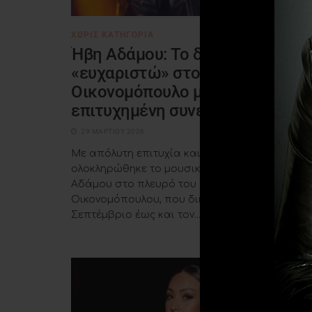
ΧΩΡΊΣ ΚΑΤΗΓΟΡΊΑ
Ήβη Αδάμου: Το δημόσιο
«ευχαριστώ» στον Νίκο
Οικονομόπουλο μετά την
επιτυχημένη συνεργασία τους
29 ΜΑΡΤΊΟΥ 2026
Με απόλυτη επιτυχία και δυνατές στιγμές
ολοκληρώθηκε το μουσικό ταξίδι της Ήβης
Αδάμου στο πλευρό του Νίκου
Οικονομόπουλου, που διήρκεσε από τον
Σεπτέμβριο έως και τον...