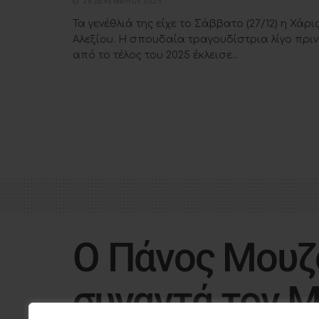
28 ΔΕΚΕΜΒΡΊΟΥ 2025
Τα γενέθλιά της είχε το Σάββατο (27/12) η Χάρι
Αλεξίου. Η σπουδαία τραγουδίστρια λίγο πριν
από το τέλος του 2025 έκλεισε...
Ο Πάνος Μουζ
συναντά τον 