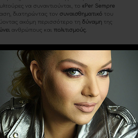
υλτούρες να συναντιούνται, το
«Per Sempre
αση, διατηρώντας τον
συναισθηματικό
του
ύοντας ακόμη περισσότερο τη
δύναμη
της
ώνει
ανθρώπους και
πολιτισμούς
.
ς έχει όλα τα στοιχεία για να εξελιχθεί στο
m
, το τραγούδι που θα συνοδεύσει τις πιο
ετινού καλοκαιριού και όχι μόνο. Η
ελληνική
ιλοδοξεί να ταξιδέψει ακόμη πιο μακριά,
ή γέφυρα
ανάμεσα στην
Ελλάδα
, την
Κύπρο
και
ο ελληνικό στοιχείο σε ένα ήδη επιτυχημένο
υρωπαϊκό τραγούδι.