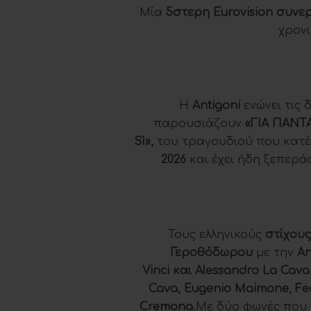
Μία
5στερη Eurovision συνε
χρονι
Η
Antigoni
ενώνει τις 
παρουσιάζουν
«ΓΙΑ ΠΑΝΤΑ
Sì»,
του τραγουδιού που κατέ
2026
και έχει ήδη ξεπερά
Τους ελληνικούς
στίχους
Γεροθόδωρου
με την
Α
n
Vinci
και
Alessandro La Cava
Cava
,
Eugenio Maimone
,
Fe
Cremona
.Με δύο φωνές που 