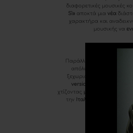
διαφορετικές μουσικές κο
Sì»
αποκτά μια
νέα
διάστ
χαρακτήρα και αναδεικν
μουσικής να
εν
Παράλληλα, όλα δείχνουν πω
απόλυτο
wedding anthe
ξεχωριστές στιγμές του φ
version
του τραγουδιού φ
χτίζοντας
μια δυνατή μουσικ
την
Ιταλία
και φέρνοντας τ
ε