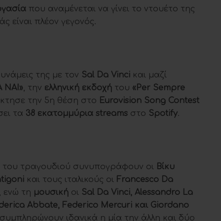
ργασία
που αναμένεται να γίνει το ντουέτο της
άς είναι πλέον γεγονός.
δυνάμεις της με τον
Sal Da Vinci
και μαζί
 ΝΑΙ»
, την
ελληνική εκδοχή
του
«Per Sempre
κτησε την 5η θέση στο
Eurovision Song Contest
σει τα
38 εκατομμύρια streams
στο
Spotify
.
του τραγουδιού συνυπογράφουν οι
Βίκυ
tigoni
και τους ιταλικούς οι
Francesco Da
, ενώ τη
μουσική
οι
Sal Da Vinci
,
Alessandro La
derica Abbate
,
Federico Mercuri
και
Giordano
συμπληρώνουν ιδανικά η μία την άλλη και δύο