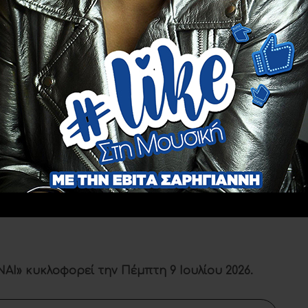
ια
πρώτη
φορά, σε
αποκλειστική τηλεοπτική
ΠΑΝΤΑ ΝΑΙ
» στην εκπομπή
«Louis Night
. Η εμφάνισή της προκάλεσε αμέσως
έντονο
ο νέο της συνεργασίας να
ενθουσιάζει
το κοινό
s
, που είχαν ξεχωρίσει και
αγαπήσει
τους δύο
μέσα από τη φετινή Eurovision.
όσπασμα από την εμφάνιση
ww.instagram.com/p/DadenQ9u9C8/
ΑΙ» κυκλοφορεί την Πέμπτη 9 Ιουλίου 2026.