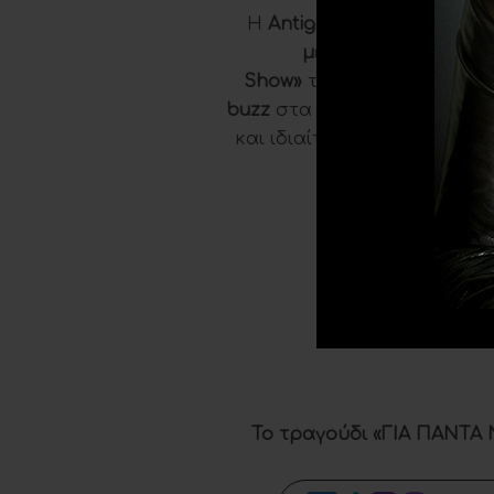
Η
Antigoni
παρουσίασε γ
μετάδοση
, το «
ΓΙΑ 
Show»
του
ALPHA
Κύπρου
buzz
στα
social media
, με τ
και ιδιαίτερα τους
Eurofan
καλλιτέχνες 
Δείτε απ
της
:
https://w
Το τραγούδι «ΓΙΑ ΠΑΝΤΑ Ν