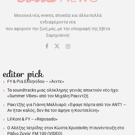
Μουσικά νέα, events, showbiz και άλλα πολλά
ενδιαφέροντα νέα
που αφορούν την ζωή μας, με την υπογραφή της Εβίτα
Σαρηγιάννη!
editor pick
FY & Ρία Ελληνίδου – «Άιντε»
Τα soundtracks μιας ολόκληρης γενιάς αποκτούν νέο ήχο:
«Summer Vibes» από τον Μιχάλη Ρακιντζή
Ρακιτζής για Γιάννη Μαλλιαρό: «Έφαγε πόρτα από τον ΑΝΤ1 –
Αν ήταν καλός, δεν θα τον άφηνε η Κουτσελίνη»
Lil Koni & FY – «Reposado»
Ο Αλέξης Ιατρίδης στον Κώστα Χρυσάνθη: Η συνέντευξη στο
Ράδιο Ζυγός FM 100 (VIDEO)