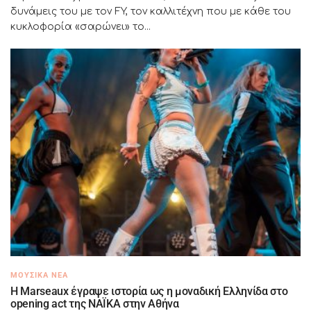
δυνάμεις του με τον FY, τον καλλιτέχνη που με κάθε του
κυκλοφορία «σαρώνει» το...
ΜΟΥΣΙΚΆ ΝΈΑ
H Marseaux έγραψε ιστορία ως η μοναδική Ελληνίδα στο
opening act της NAÏKA στην Αθήνα