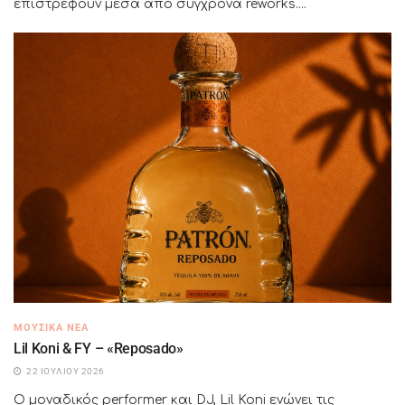
επιστρέφουν μέσα από σύγχρονα reworks....
ΜΟΥΣΙΚΆ ΝΈΑ
Lil Koni & FY – «Reposado»
22 ΙΟΥΛΊΟΥ 2026
Ο μοναδικός performer και DJ, Lil Koni ενώνει τις