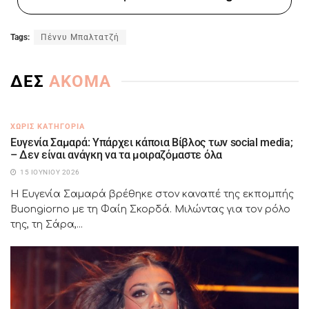
Tags:
Πέννυ Μπαλτατζή
ΔΕΣ
ΑΚΟΜΑ
ΧΩΡΊΣ ΚΑΤΗΓΟΡΊΑ
Ευγενία Σαμαρά: Υπάρχει κάποια Βίβλος των social media;
– Δεν είναι ανάγκη να τα μοιραζόμαστε όλα
15 ΙΟΥΝΊΟΥ 2026
Η Ευγενία Σαμαρά βρέθηκε στον καναπέ της εκπομπής
Buongiorno με τη Φαίη Σκορδά. Μιλώντας για τον ρόλο
της, τη Σάρα,...