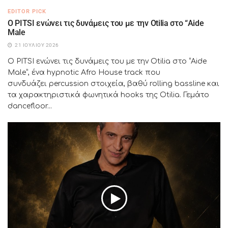
EDITOR PICK
Ο PITSI ενώνει τις δυνάμεις του με την Otilia στο “Aide
Male
21 ΙΟΥΛΊΟΥ 2026
Ο PITSI ενώνει τις δυνάμεις του με την Otilia στο “Aide
Male”, ένα hypnotic Afro House track που
συνδυάζει percussion στοιχεία, βαθύ rolling bassline και
τα χαρακτηριστικά φωνητικά hooks της Otilia. Γεμάτο
dancefloor...