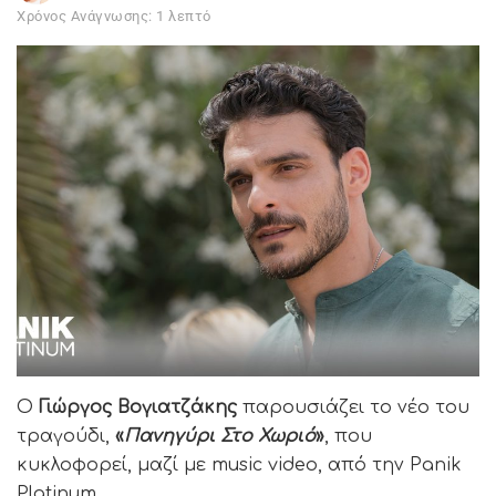
Χρόνος Ανάγνωσης: 1 λεπτό
Ο
Γιώργος Βογιατζάκης
παρουσιάζει το νέο του
τραγούδι,
«
Πανηγύρι Στο Χωριό
»
, που
κυκλοφορεί, μαζί με music video, από την Panik
Platinum.