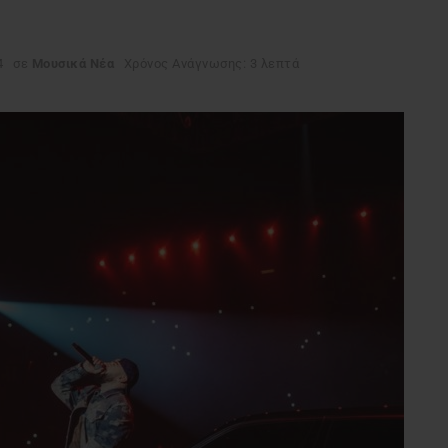
4
σε
Μουσικά Νέα
Χρόνος Ανάγνωσης: 3 λεπτά