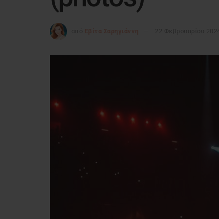
από
Εβίτα Σαρηγιάννη
22 Φεβρουαρίου 202