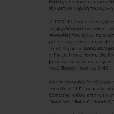
θεατές
να δίνουν το παρόν
σ
εξαιρετικά ακριβή παραγωγή
Ο
TOQUEL
έκανε το όνειρό 
το
μεγαλύτερο
live show
της ζ
συναυλίες
που έχουν πραγματ
ράπερ της γενιάς του, ανέβηκ
τα πλήθη με τις
iconic
επιτυχί
οι
Fly Lo
,
Hawk
,
Roran
,
Lila
,
Ra
βραδιάς αποτέλεσαν οι guest 
τους
Bloody
Hawk
και
SNIK
.
Από τη συναυλία δεν έλειψαν
του album
“1111”
που κυκλοφορ
Company
, καθώς επίσης και 
“
Karolina
”, “
Platina
”, “
Sandra
”, 