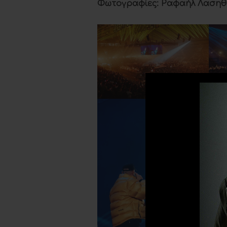
Φωτογραφίες: Ραφαήλ Λασηθ