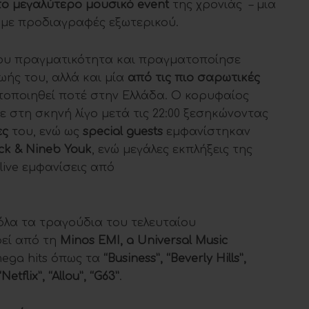
το μεγαλύτερο μουσικό
event
της χρονιάς – μια
 με προδιαγραφές εξωτερικού.
του πραγματικότητα και πραγματοποίησε
ωής του, αλλά και μία
από
τις πιο σαρωτικές
οποιηθεί ποτέ στην Ελλάδα. Ο κορυφαίος
ε στη σκηνή λίγο μετά τις 22:00 ξεσηκώνοντας
ες
του, ενώ ως
special
guests
εμφανίστηκαν
ck
&
Nineb Youk
, ενώ μεγάλες εκπλήξεις της
live εμφανίσεις από
 όλα τα τραγούδια του τελευταίου
εί από τη
Minos EMI
,
a Universal Music
mega hits όπως τα
“
Business
”, “
Beverly Hills
”,
“
Netflix
”, “
Allou
”, “
G
63”
.