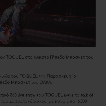
τον
TOQUEL
στο Κλειστό Γήπεδο Μπάσκετ του
αυλία του
TOQUEL
την
Παρασκευή 16
ήπεδο Μπάσκετ
του
ΟΑΚΑ
.
τικό 360
live show
του
TOQUEL
έγινε το
talk of
α του Σαββατοκύριακου, με πάνω από
16.000