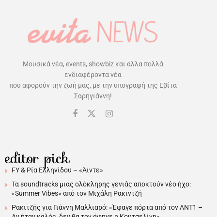
Μουσικά νέα, events, showbiz και άλλα πολλά
ενδιαφέροντα νέα
που αφορούν την ζωή μας, με την υπογραφή της Εβίτα
Σαρηγιάννη!
editor pick
FY & Ρία Ελληνίδου – «Άιντε»
Τα soundtracks μιας ολόκληρης γενιάς αποκτούν νέο ήχο:
«Summer Vibes» από τον Μιχάλη Ρακιντζή
Ρακιτζής για Γιάννη Μαλλιαρό: «Έφαγε πόρτα από τον ΑΝΤ1 –
Αν ήταν καλός, δεν θα τον άφηνε η Κουτσελίνη»