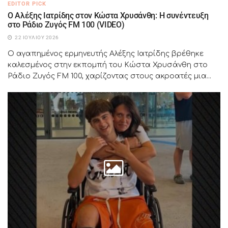
EDITOR PICK
Ο Αλέξης Ιατρίδης στον Κώστα Χρυσάνθη: Η συνέντευξη
στο Ράδιο Ζυγός FM 100 (VIDEO)
22 ΙΟΥΛΊΟΥ 2026
Ο αγαπημένος ερμηνευτής Αλέξης Ιατρίδης βρέθηκε
καλεσμένος στην εκπομπή του Κώστα Χρυσάνθη στο
Ράδιο Ζυγός FM 100, χαρίζοντας στους ακροατές μια...