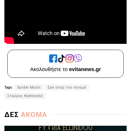
Ακολουθήστε το
evitanews.gr
Tags:
Spider Music
Σαν σταρ του σινεμά
Σταύρος Ναθαναήλ
ΔΕΣ
ΑΚΟΜΑ