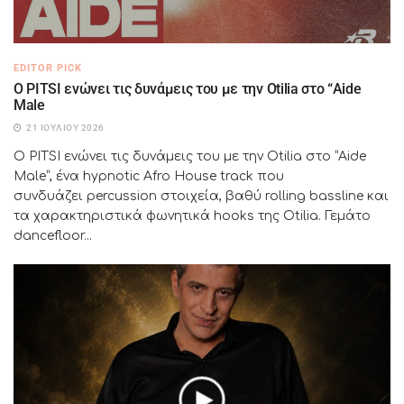
EDITOR PICK
Ο PITSI ενώνει τις δυνάμεις του με την Otilia στο “Aide
Male
21 ΙΟΥΛΊΟΥ 2026
Ο PITSI ενώνει τις δυνάμεις του με την Otilia στο “Aide
Male”, ένα hypnotic Afro House track που
συνδυάζει percussion στοιχεία, βαθύ rolling bassline και
τα χαρακτηριστικά φωνητικά hooks της Otilia. Γεμάτο
dancefloor...