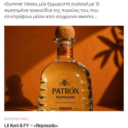
«Summer Vibes», μία ξεχωριστή συλλογή με 13
αγαπημένα τραγούδια της πορείας του, που
επιστρέφουν μέσα από σύγχρονα reworks....
ΜΟΥΣΙΚΆ ΝΈΑ
Lil Koni & FY – «Reposado»