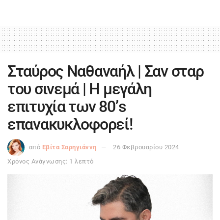
Σταύρος Ναθαναήλ | Σαν σταρ
του σινεμά | Η μεγάλη
επιτυχία των 80’s
επανακυκλοφορεί!
από
Εβίτα Σαρηγιάννη
26 Φεβρουαρίου 2024
Χρόνος Ανάγνωσης: 1 λεπτό