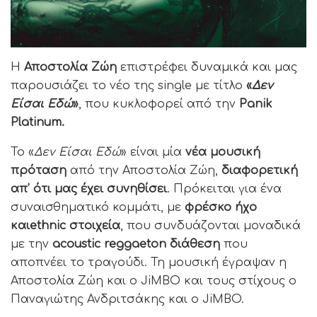
Η
Αποστολία Ζώη
επιστρέφει δυναμικά και μας
παρουσιάζει το νέο της single με τίτλο
«
Δεν
Είσαι Εδώ
»
,
που κυκλοφορεί από την
Panik
Platinum.
Το «
Δεν Είσαι Εδώ
» είναι μία
νέα μουσική
πρόταση
από την
Αποστολία Ζώη,
διαφορετική
απ’ ότι μας έχει συνηθίσει
. Πρόκειται για ένα
συναισθηματικό κομμάτι, με
φρέσκο ήχο
και
ethnic στοιχεία
, που συνδυάζονται μοναδικά
με την
acoustic reggaeton διάθεση
που
αποπνέει το τραγούδι. Τη μουσική έγραψαν η
Αποστολία Ζώη και ο JiMBO και τους στίχους ο
Παναγιώτης Ανδριτσάκης και ο JiMBO.