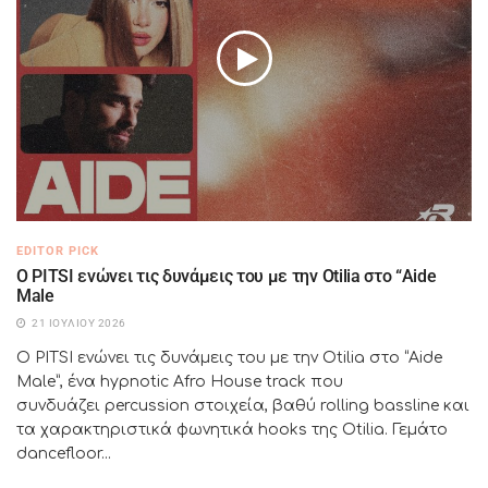
EDITOR PICK
Ο PITSI ενώνει τις δυνάμεις του με την Otilia στο “Aide
Male
21 ΙΟΥΛΊΟΥ 2026
Ο PITSI ενώνει τις δυνάμεις του με την Otilia στο “Aide
Male”, ένα hypnotic Afro House track που
συνδυάζει percussion στοιχεία, βαθύ rolling bassline και
τα χαρακτηριστικά φωνητικά hooks της Otilia. Γεμάτο
dancefloor...