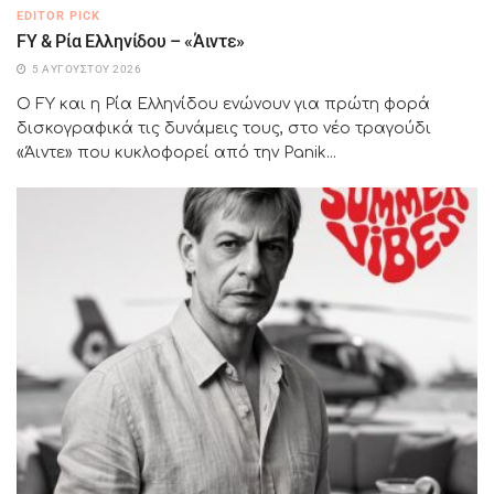
EDITOR PICK
FY & Ρία Ελληνίδου – «Άιντε»
5 ΑΥΓΟΎΣΤΟΥ 2026
Ο FY και η Ρία Ελληνίδου ενώνουν για πρώτη φορά
δισκογραφικά τις δυνάμεις τους, στο νέο τραγούδι
«Άιντε» που κυκλοφορεί από την Panik...