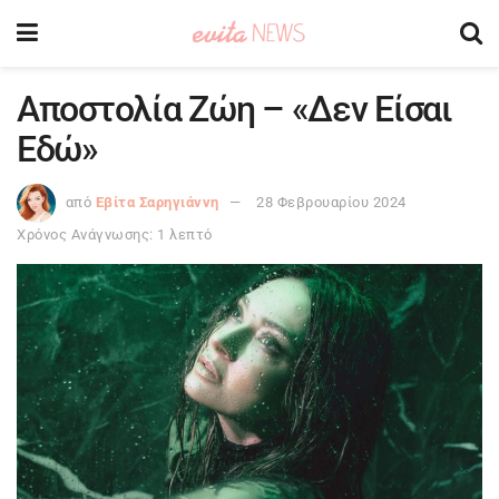
Αποστολία Ζώη – «Δεν Είσαι
Εδώ»
από
Εβίτα Σαρηγιάννη
28 Φεβρουαρίου 2024
Χρόνος Ανάγνωσης: 1 λεπτό