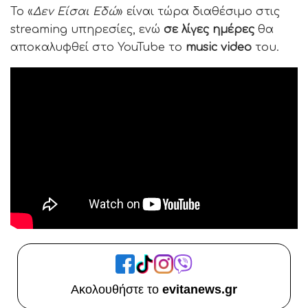
Το «
Δεν Είσαι Εδώ
» είναι τώρα διαθέσιμο στις
streaming υπηρεσίες, ενώ
σε λίγες ημέρες
θα
αποκαλυφθεί στο YouTube το
music video
του.
Ακολουθήστε το
evitanews.gr