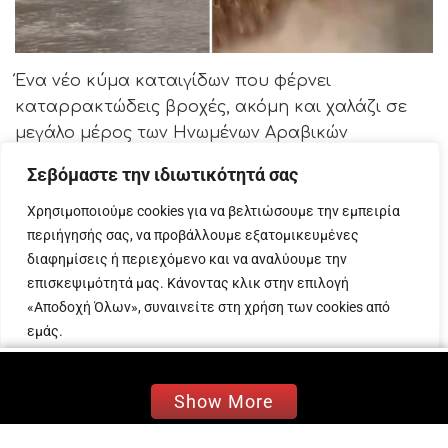
Ένα νέο κύμα καταιγίδων που φέρνει
καταρρακτώδεις βροχές, ακόμη και χαλάζι σε
μεγάλο μέρος των Ηνωμένων Αραβικών
Εμιράτων χτυπάει την περιοχή με
Σεβόμαστε την ιδιωτικότητά σας
το
Ντουμπάι
να μετατρέπεται σε… πλωτή πόλη
όπως δείχνουν εικόνες και βίντεο που
Χρησιμοποιούμε cookies για να βελτιώσουμε την εμπειρία
περιήγησής σας, να προβάλλουμε εξατομικευμένες
διακινούνται στα social media.
διαφημίσεις ή περιεχόμενο και να αναλύουμε την
Οι δυσμενείς καιρικές συνθήκες αναμένεται να
επισκεψιμότητά μας. Κάνοντας κλικ στην επιλογή
συνεχιστούν και το πρωί της Τετάρτης με τους
«Αποδοχή Όλων», συναινείτε στη χρήση των cookies από
κατοίκους να καλούνται να ακολουθήσουν τα
εμάς.
μέτρα ασφαλείας όσο διαρκεί η κακοκαιρία.
Προσαρμογή
Απόρριψη όλων
Αποδοχή όλων
Υπενθυμίζεται πως τον περασμένο Φεβρουάριο
Show More
ένα ακόμη κύμα κακοκαιρίας είχε χτυπήσει την