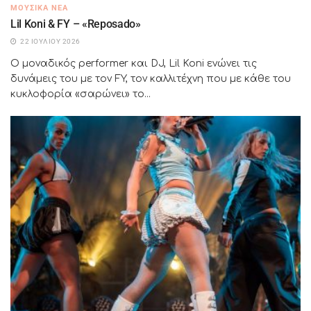
ΜΟΥΣΙΚΆ ΝΈΑ
Lil Koni & FY – «Reposado»
22 ΙΟΥΛΊΟΥ 2026
Ο μοναδικός performer και DJ, Lil Koni ενώνει τις
δυνάμεις του με τον FY, τον καλλιτέχνη που με κάθε του
κυκλοφορία «σαρώνει» το...