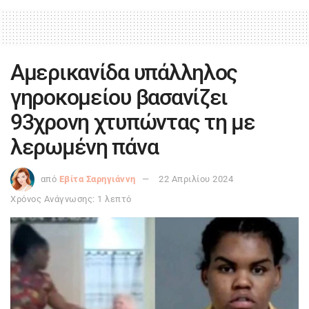
Αμερικανίδα υπάλληλος
γηροκομείου βασανίζει
93χρονη χτυπώντας τη με
λερωμένη πάνα
από
Εβίτα Σαρηγιάννη
22 Απριλίου 2024
Χρόνος Ανάγνωσης: 1 λεπτό