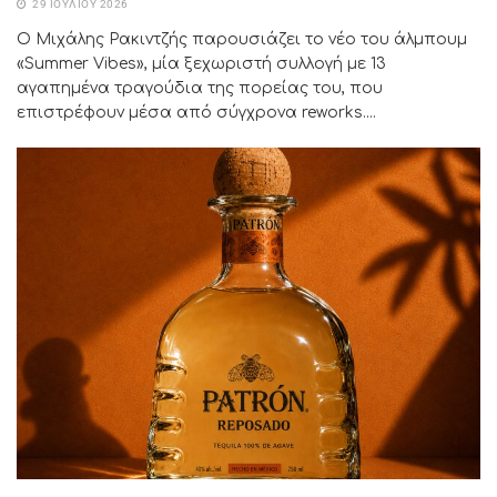
29 ΙΟΥΛΊΟΥ 2026
Ο Μιχάλης Ρακιντζής παρουσιάζει το νέο του άλμπουμ
«Summer Vibes», μία ξεχωριστή συλλογή με 13
αγαπημένα τραγούδια της πορείας του, που
επιστρέφουν μέσα από σύγχρονα reworks....