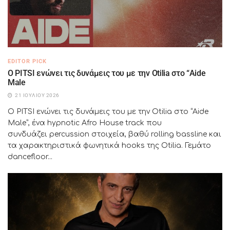
EDITOR PICK
Ο PITSI ενώνει τις δυνάμεις του με την Otilia στο “Aide
Male
21 ΙΟΥΛΊΟΥ 2026
Ο PITSI ενώνει τις δυνάμεις του με την Otilia στο “Aide
Male”, ένα hypnotic Afro House track που
συνδυάζει percussion στοιχεία, βαθύ rolling bassline και
τα χαρακτηριστικά φωνητικά hooks της Otilia. Γεμάτο
dancefloor...