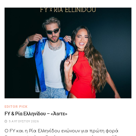
EDITOR PICK
FY & Ρία Ελληνίδου – «Άιντε»
5 ΑΥΓΟΎΣΤΟΥ 2026
Ο FY και η Ρία Ελληνίδου ενώνουν για πρώτη φορά