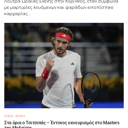
Λουτρά Ωραίας Ελένης στην Κόρινθος, όταν σύμφωνα
με μαρτυρίες λουόμενων και ψαράδων εντοπίστηκε
καρχαρίας...
VIRAL NEWS
Στα όρια ο Τσιτσιπάς – Έντονος εκνευρισμός στο Masters
της Μαδρίτης