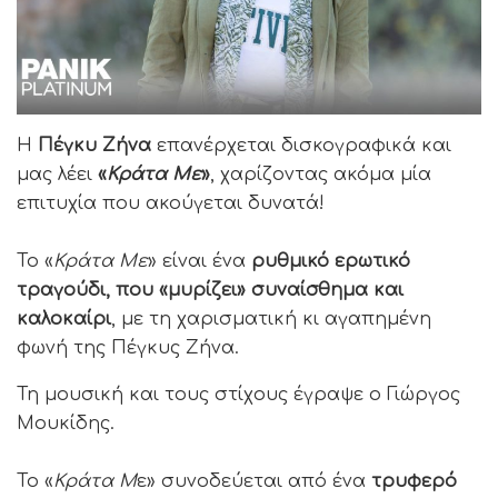
Η
Πέγκυ Ζήνα
επανέρχεται δισκογραφικά και
μας λέει
«
Κράτα Με
»
, χαρίζοντας ακόμα μία
επιτυχία που ακούγεται δυνατά!
Το «
Κράτα Με
» είναι ένα
ρυθμικό ερωτικό
τραγούδι, που «μυρίζει» συναίσθημα και
καλοκαίρι
, με τη χαρισματική κι αγαπημένη
φωνή της Πέγκυς Ζήνα.
Τη μουσική και τους στίχους έγραψε ο Γιώργος
Μουκίδης.
Το «
Κράτα Μ
ε» συνοδεύεται από ένα
τρυφερό