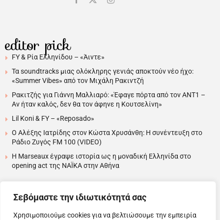
editor pick
FY & Ρία Ελληνίδου – «Άιντε»
Τα soundtracks μιας ολόκληρης γενιάς αποκτούν νέο ήχο:
«Summer Vibes» από τον Μιχάλη Ρακιντζή
Ρακιτζής για Γιάννη Μαλλιαρό: «Έφαγε πόρτα από τον ΑΝΤ1 –
Αν ήταν καλός, δεν θα τον άφηνε η Κουτσελίνη»
Lil Koni & FY – «Reposado»
Ο Αλέξης Ιατρίδης στον Κώστα Χρυσάνθη: Η συνέντευξη στο
Ράδιο Ζυγός FM 100 (VIDEO)
H Marseaux έγραψε ιστορία ως η μοναδική Ελληνίδα στο
opening act της NAÏKA στην Αθήνα
….
Σεβόμαστε την ιδιωτικότητά σας
Χρησιμοποιούμε cookies για να βελτιώσουμε την εμπειρία