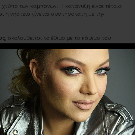
ο χτύπο των καμπανών. Η κατάνυξη είναι τέτοια
 η νηστεία γίνεται αυστηρότατη με την
ας
, ακολουθείται το έθιμο με το κάψιμο του
ς την Μεγάλη Παρασκευή είναι και η μέρα των
ει αγαπημένα πρόσωπα και η μέρα που
υγγενών και φίλων.
Ακολουθήστε το
evitanews.gr