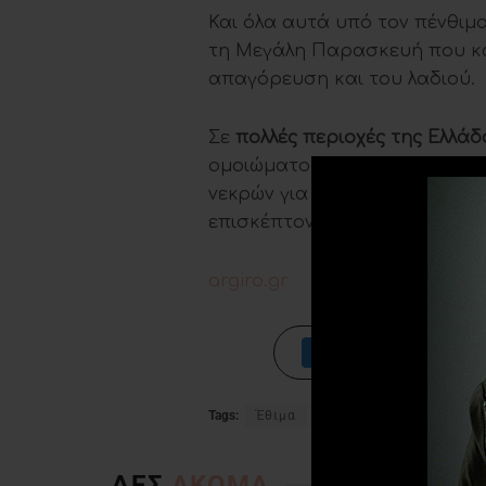
Και όλα αυτά υπό τον πένθιμ
τη Μεγάλη Παρασκευή που και
απαγόρευση και του λαδιού.
Σε
πολλές περιοχές της Ελλάδ
ομοιώματος του Ιούδα. Επίση
νεκρών για όσους έχουν χάσ
επισκέπτονται τους τάφους σ
argiro.gr
Tags:
Έθιμα
Μεγάλη Παρασκευή
ΔΕΣ
ΑΚΟΜΑ