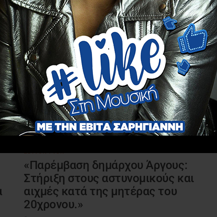
EDITOR PICK
«Παρέμβαση δημάρχου Άργους:
Στήριξη στους αστυνομικούς και
α
αιχμές κατά της μητέρας του
20χρονου.»