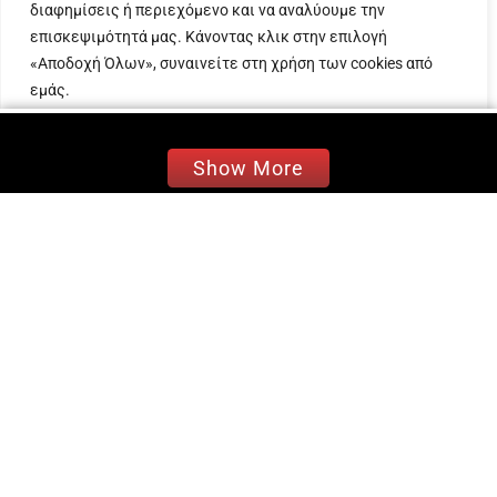
διαφημίσεις ή περιεχόμενο και να αναλύουμε την
Σε στίχους της μοναδικής
Βίκυς Γεροθόδωρου
επισκεψιμότητά μας. Κάνοντας κλικ στην επιλογή
και μουσική του καταξιωμένου Γιάννη Ιερεμία, ο
«Αποδοχή Όλων», συναινείτε στη χρήση των cookies από
Θάνος Πετρέλης παρουσιάζει ένα τραγούδι –
εμάς.
πρόταση που θα συζητηθεί.
Προσαρμογή
Απόρριψη όλων
Αποδοχή όλων
Ο αγαπημένος ερμηνευτής με την άμεσα
Show More
αναγνωρίσιμη χροιά μας τραγουδάει:
«Εκεί,που θες να πας εσύ, θα έρχομαι μαζί σου.
Γιατί, η τρέλα μου απλά, ταιριάζει στη δική σου.
Εγώ για σένα κι εσύ για μένα, για να αλλάξουν
τα δεδομένα για τα σπουδαία, για τα ακραία,
για τη ζωή μας που ειν’ ωραία»
Ακούστε ένα μικρό απόσπασμα