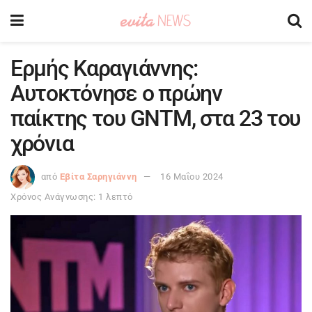
Eρμής Καραγιάννης:
Αυτοκτόνησε ο πρώην
παίκτης του GNTM, στα 23 του
χρόνια
από
Εβίτα Σαρηγιάννη
16 Μαΐου 2024
Χρόνος Ανάγνωσης: 1 λεπτό