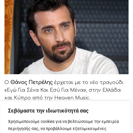
Ο
Θάνος Πετρέλης
έρχεται με το νέο τραγούδι
«Εγώ Για Σένα Και Εσύ Για Μένα», στην Ελλάδα
και Κύπρο από την Heaven Music.
Σεβόμαστε την ιδιωτικότητά σας
Πρόκειται για ένα ρυθμικό χασαποσέρβικο με
έντονα Ελληνικά ακούσματα που μας ανεβάζει
Χρησιμοποιούμε cookies για να βελτιώσουμε την εμπειρία
και μας προσκαλεί στον χορό!
περιήγησής σας, να προβάλλουμε εξατομικευμένες