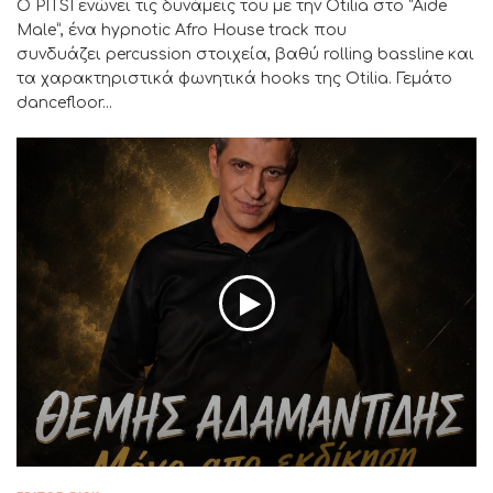
Ο PITSI ενώνει τις δυνάμεις του με την Otilia στο “Aide
Male”, ένα hypnotic Afro House track που
συνδυάζει percussion στοιχεία, βαθύ rolling bassline και
τα χαρακτηριστικά φωνητικά hooks της Otilia. Γεμάτο
dancefloor...