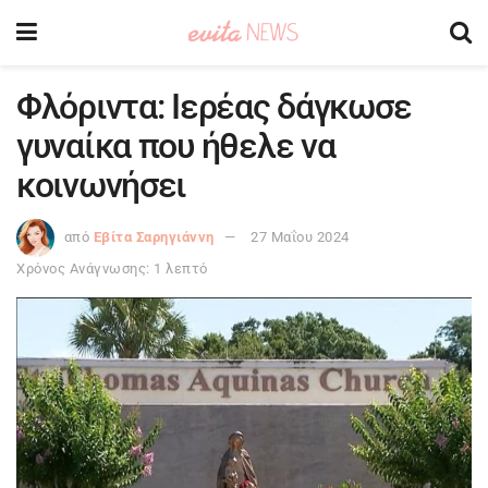
Φλόριντα: Ιερέας δάγκωσε
γυναίκα που ήθελε να
κοινωνήσει
από
Εβίτα Σαρηγιάννη
27 Μαΐου 2024
Χρόνος Ανάγνωσης: 1 λεπτό