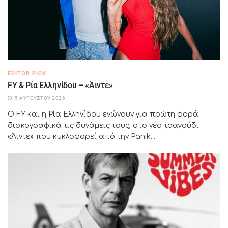
EDITOR PICK
FY & Ρία Ελληνίδου – «Άιντε»
5 ΑΥΓΟΎΣΤΟΥ 2026
Ο FY και η Ρία Ελληνίδου ενώνουν για πρώτη φορά
δισκογραφικά τις δυνάμεις τους, στο νέο τραγούδι
«Άιντε» που κυκλοφορεί από την Panik...