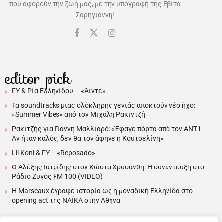
που αφορούν την ζωή μας, με την υπογραφή της Εβίτα
Σαρηγιάννη!
editor pick
FY & Ρία Ελληνίδου – «Άιντε»
Τα soundtracks μιας ολόκληρης γενιάς αποκτούν νέο ήχο:
«Summer Vibes» από τον Μιχάλη Ρακιντζή
Ρακιτζής για Γιάννη Μαλλιαρό: «Έφαγε πόρτα από τον ΑΝΤ1 –
Αν ήταν καλός, δεν θα τον άφηνε η Κουτσελίνη»
Lil Koni & FY – «Reposado»
Ο Αλέξης Ιατρίδης στον Κώστα Χρυσάνθη: Η συνέντευξη στο
Ράδιο Ζυγός FM 100 (VIDEO)
H Marseaux έγραψε ιστορία ως η μοναδική Ελληνίδα στο
opening act της NAÏKA στην Αθήνα