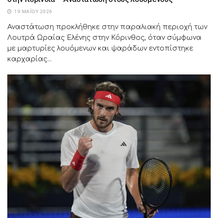
19 ΜΑΪ́ΟΥ 2026
Αναστάτωση προκλήθηκε στην παραλιακή περιοχή των
Λουτρά Ωραίας Ελένης στην Κόρινθος, όταν σύμφωνα
με μαρτυρίες λουόμενων και ψαράδων εντοπίστηκε
καρχαρίας...