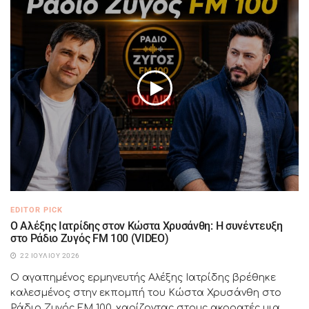
EDITOR PICK
Ο Αλέξης Ιατρίδης στον Κώστα Χρυσάνθη: Η συνέντευξη
στο Ράδιο Ζυγός FM 100 (VIDEO)
22 ΙΟΥΛΊΟΥ 2026
Ο αγαπημένος ερμηνευτής Αλέξης Ιατρίδης βρέθηκε
καλεσμένος στην εκπομπή του Κώστα Χρυσάνθη στο
Ράδιο Ζυγός FM 100, χαρίζοντας στους ακροατές μια...