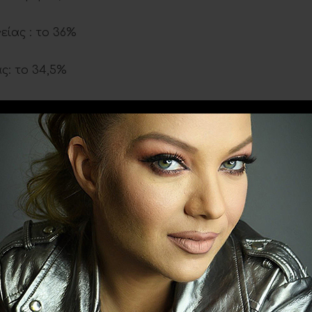
ίας : το 36%
ς: το 34,5%
 40%
%
10 άνθρωποι με εξάρτηση από το αλκοόλ και τα
9 στους 10 που προσέγγισαν το ΚΕΘΕΑ ΗΠΕΙΡΟΣ
ρήσης την ηρωίνη και τα οπιοειδή, σήμερα η