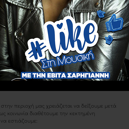
3. Έτσι το 2023 η κάνναβη και τα συνθετικά
κύρια ουσία χρήσης από το 34,9%, η ηρωίνη
 , κοκαΐνη στο 24,8%. Στους έφηβους που
ΡΟΣ η κάνναβη κυριαρχεί ως βασική ουσία
τέτοια από 8 στα 10 άτομα.
ΘΕΑ ΗΠΕΙΡΟΣ, υφίσταται μια διαφοροποίηση
χρόνια, σχετικά με το είδος των παράνομων
 ανάπτυξη των νόμιμων εξαρτήσεων. Προκύπτει
άπτυξη περαιτέρω υπηρεσιών και προσαρμογή
 φορέας να ανταποκρίνεται επαρκώς στις
να υποστηρίζει αποτελεσματικά το σύνολο του
 στην περιοχή μας χρειάζεται να δείξουμε μετά
 ως κοινωνία διαθέτουμε την κεκτημένη
 να εστιάζουμε: