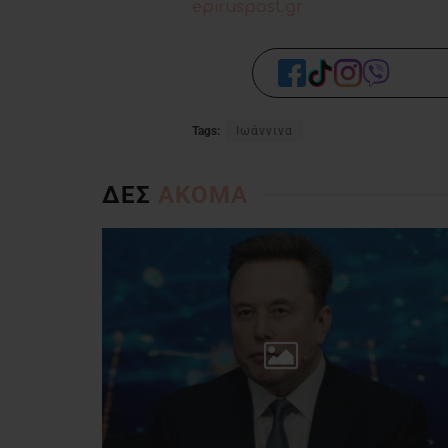
epiruspost.gr
Tags:
Ιωάννινα
ΔΕΣ
ΑΚΟΜΑ