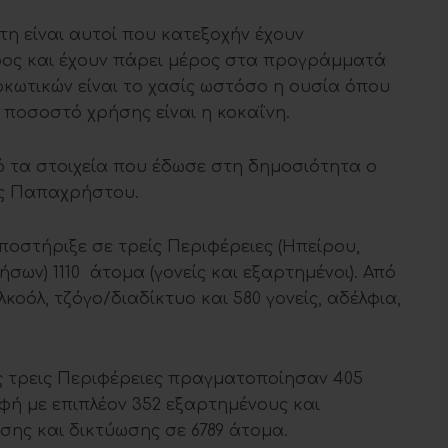
έτη είναι αυτοί που κατεξοχήν έχουν
ος και έχουν πάρει μέρος στα προγράμματά
ρκωτικών είναι το χασίς ωστόσο η ουσία όπου
ποσοστό χρήσης είναι η κοκαΐνη.
ό τα στοιχεία που έδωσε στη δημοσιότητα ο
ης Παπαχρήστου.
οστήριξε σε τρείς Περιφέρειες (Ηπείρου,
σων) 1110 άτομα (γονείς και εξαρτημένοι). Από
κοόλ, τζόγο/διαδίκτυο και 580 γονείς, αδέλφια,
ις τρεις Περιφέρειες πραγματοποίησαν 405
φή με επιπλέον 352 εξαρτημένους και
ης και δικτύωσης σε 6789 άτομα.