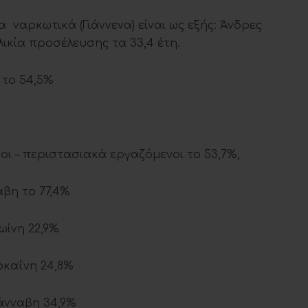
α ναρκωτικά (Γιάννενα) είναι ως εξής: Άνδρες
λικία προσέλευσης τα 33,4 έτη.
 το 54,5%
ι – περιστασιακά εργαζόμενοι το 53,7%,
βη το 77,4%
ωίνη 22,9%
4,8%
4,9%