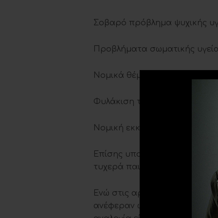
Σοβαρό πρόβλημα ψυχικής υγε
Προβλήματα σωματικής υγεία
Νομικά θέματα: Καταδίκη το
Φυλάκιση το 21,6%
Νομική εκκρεμότητα το 42,6
Επίσης υποστηρίχτηκαν και 1
τυχερά παιγνίδια.
Ενώ στις αρχές του 2000 οι 
ανέφεραν ως κύριες ουσίες χ