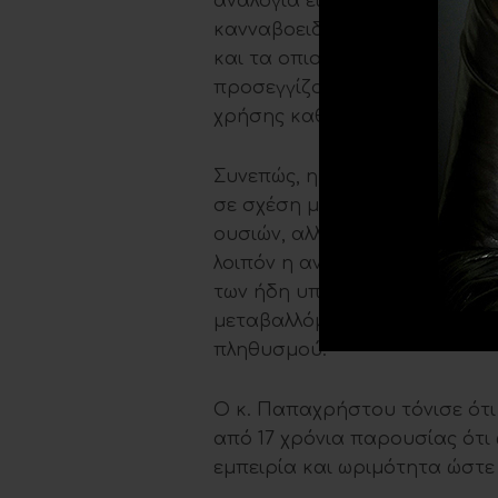
αναλογία είναι μόλις 1 στους 
κανναβοειδή αναφέρονται ως 
και τα οπιοειδή από το 22,9%
προσεγγίζουν το ΚΕΘΕΑ ΗΠΕΙ
χρήσης καθώς αναφέρεται ως 
Συνεπώς, η πρόκληση του ΚΕ
σε σχέση με τα προηγούμενα 
ουσιών, αλλά και τη ραγδαία
λοιπόν η ανάγκη για την αν
των ήδη υπαρχουσών, ώστε ο
μεταβαλλόμενες ανάγκες και 
πληθυσμού.
Ο κ. Παπαχρήστου τόνισε ότι
από 17 χρόνια παρουσίας ότι
εμπειρία και ωριμότητα ώστε