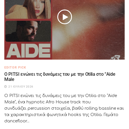
EDITOR PICK
Ο PITSI ενώνει τις δυνάμεις του με την Otilia στο “Aide
Male
21 ΙΟΥΛΊΟΥ 2026
Ο PITSI ενώνει τις δυνάμεις του με την Otilia στο “Aide
Male”, ένα hypnotic Afro House track που
συνδυάζει percussion στοιχεία, βαθύ rolling bassline και
τα χαρακτηριστικά φωνητικά hooks της Otilia. Γεμάτο
dancefloor...