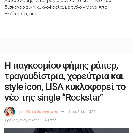
Αδαμαντίδης επιστρέφει δυναμικά με τη νέα του
δισκογραφική κυκλοφορία, με τίτλο «Μόνο Από
Εκδίκηση», μια...
H παγκοσμίου φήμης ράπερ,
τραγουδίστρια, χορεύτρια και
style icon, LISA κυκλοφορεί το
νέο της single “Rockstar”
από
Εβίτα Σαρηγιάννη
1 Ιουλίου 2024
Χρόνος Ανάγνωσης: 1 λεπτό