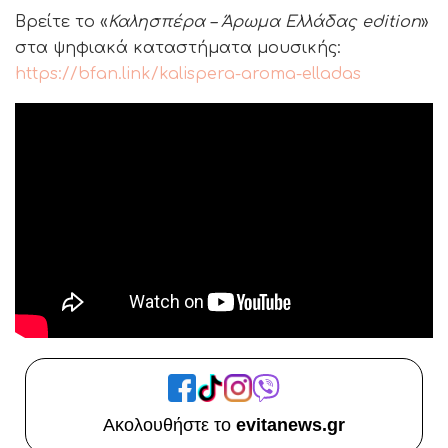
Βρείτε το «
Καλησπέρα – Άρωμα Ελλάδας edition
»
στα ψηφιακά καταστήματα μουσικής:
https://bfan.link/kalispera-aroma-elladas
Ακολουθήστε το
evitanews.gr