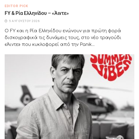
EDITOR PICK
FY & Ρία Ελληνίδου – «Άιντε»
5 ΑΥΓΟΎΣΤΟΥ 2026
Ο FY και η Ρία Ελληνίδου ενώνουν για πρώτη φορά
δισκογραφικά τις δυνάμεις τους, στο νέο τραγούδι
«Άιντε» που κυκλοφορεί από την Panik...