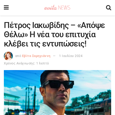
Πέτρος Ιακωβίδης – «Απόψε
Θέλω» Η νέα του επιτυχία
κλέβει τις εντυπώσεις!
από
Εβίτα Σαρηγιάννη
1 Ιουλίου 2024
Χρόνος Ανάγνωσης: 1 λεπτό