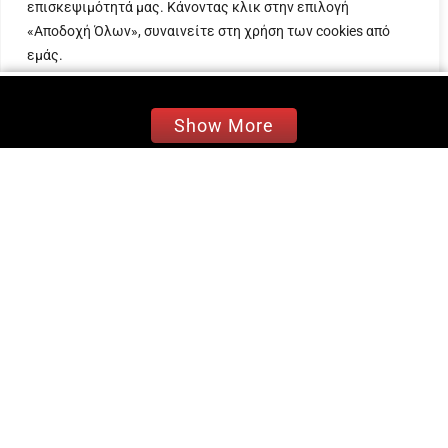
επισκεψιμότητά μας. Κάνοντας κλικ στην επιλογή
της, και όλα αυτά βγάζοντας όλη της την
«Αποδοχή Όλων», συναινείτε στη χρήση των cookies από
ενέργεια στη σκηνή τραγουδώντας: “Gold teeth
εμάς.
sitting on the dash she a rockstar. Make your
favorite singer wanna rap baby lala”. Η
Προσαρμογή
Απόρριψη όλων
Αποδοχή όλων
παραγωγή του νέου single έγινε από τους Ryan
Show More
Tedder και Sam Homaee.
Παράλληλα με το τραγούδι, η LISA δημοσίευσε
και το επίσημο βίντεο για το “Rockstar” σε
σκηνοθεσία του Henry Schofield και
χορογραφία του Sean Bankhead. Γυρισμένο στη
Μπανγκόκ, το βίντεο αποτελεί ωδή στην
ταϊλανδέζικη κουλτούρα και τη ζωή στους
δρόμους της πόλης, αναδεικνύοντας την
πραγματική rockstar πλευρά της μέσω των
φοβερών της χορογραφιών.