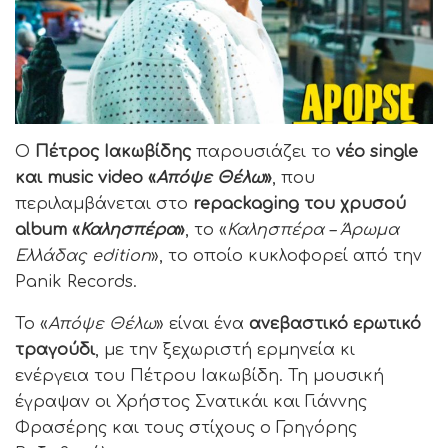
Ο
Πέτρος Ιακωβίδης
παρουσιάζει το
νέο single
και music video
«
Απόψε Θέλω
»
, που
περιλαμβάνεται στο
repackaging του χρυσού
album «
Καλησπέρα
»
, το «
Καλησπέρα – Άρωμα
Ελλάδας edition
», το οποίο κυκλοφορεί από την
Panik Records.
Το «
Απόψε Θέλω
» είναι ένα
ανεβαστικό ερωτικό
τραγούδι
, με την ξεχωριστή ερμηνεία κι
ενέργεια του Πέτρου Ιακωβίδη. Τη μουσική
έγραψαν οι Χρήστος Σνατικάι και Γιάννης
Φρασέρης και τους στίχους ο Γρηγόρης