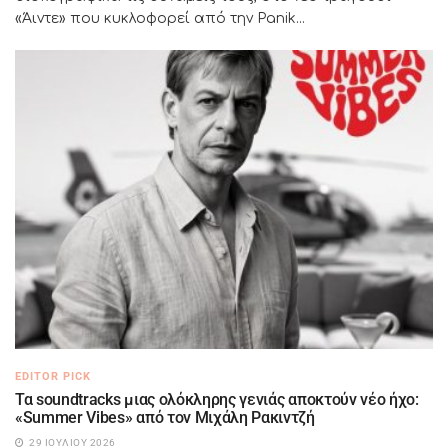
«Άιντε» που κυκλοφορεί από την Panik...
EDITOR PICK
Τα soundtracks μιας ολόκληρης γενιάς αποκτούν νέο ήχο:
«Summer Vibes» από τον Μιχάλη Ρακιντζή
29 ΙΟΥΛΊΟΥ 2026