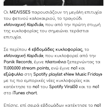
Οι
ΜΕΛΙSSES
παρουσιάζουν τη μεγάλη επιτυχία
του φετινού καλοκαιριού, το τραγούδι
«Μοναχική Καρδιά»,
που από την πρώτη στιγμή
της κυκλοφορίας του σημειώνει τεράστια
επιτυχία.
Σε περίπου
4 εβδομάδες κυκλοφορίας,
το
«Μοναχική Καρδιά»
, που κυκλοφορεί από την
Panik Records
, έγινε
πλατινένιο
ξεπερνώντας τα
11.000.000 stream points,
ενώ έγινε
no1
και
εξώφυλλο
στη
Spotify
playlist
«New Music Friday»
με τις πιο εμπορικές νέες κυκλοφορίες και
κατέκτησε το
no1
του
Spotify Viral50
και το
no1
στο
iTunes chart
.
Επίσης, επί σειρά εβδομάδων κατέκτησε το
no1