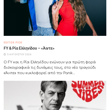
EDITOR PICK
FY & Ρία Ελληνίδου – «Άιντε»
5 ΑΥΓΟΎΣΤΟΥ 2026
Ο FY και η Ρία Ελληνίδου ενώνουν για πρώτη φορά
δισκογραφικά τις δυνάμεις τους, στο νέο τραγούδι
«Άιντε» που κυκλοφορεί από την Panik...