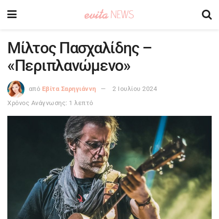
Μίλτος Πασχαλίδης –
«Περιπλανώμενο»
από
Εβίτα Σαρηγιάννη
2 Ιουλίου 2024
Χρόνος Ανάγνωσης: 1 λεπτό