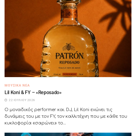
ΜΟΥΣΙΚΆ ΝΈΑ
Lil Koni & FY – «Reposado»
22 ΙΟΥΛΊΟΥ 2026
Ο μοναδικός performer και DJ, Lil Koni ενώνει τις
δυνάμεις του με τον FY, τον καλλιτέχνη που με κάθε του
κυκλοφορία «σαρώνει» το...