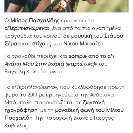
Ο
Μίλτος Πασχαλίδης
ερμηνεύει το
«
Περιπλανώμενο
»
, ένα από τα πιο αγαπημένα
τραγούδια του κοινού, σε
μουσική
του
Στάμου
Σέμση
και
στίχους
του
Νίκου Μωραΐτη
.
Το τραγούδι περιέχει και
sample από το «
Η
Αγάπη Μου Στην Ικαριά (Ικαριώτικο)
»
του
Βαγγέλη Κονιτόπουλου.
Το «
Περιπλανώμενο
», που κυκλοφόρησε πρώτη
φορά το 2010 με ερμηνεύτρια την Ανδριάνα
Μπάμπαλη, παρουσιάζεται σε
ζωντανή
ηχογράφηση
, με τη
μοναδική φωνή του Μίλτου
Πασχαλίδη
. Την παραγωγή έκανε ο Γιώργος
Κυβέλλος.