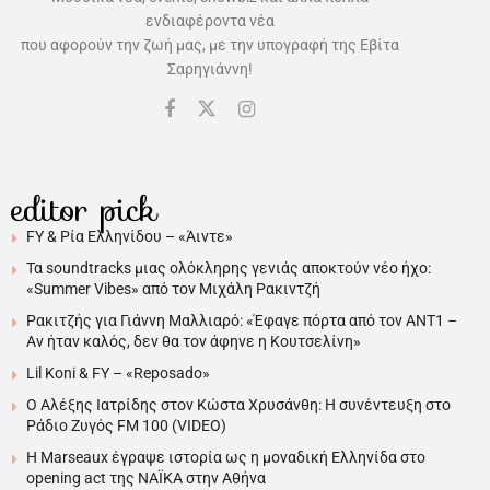
ενδιαφέροντα νέα
που αφορούν την ζωή μας, με την υπογραφή της Εβίτα
Σαρηγιάννη!
editor pick
FY & Ρία Ελληνίδου – «Άιντε»
Τα soundtracks μιας ολόκληρης γενιάς αποκτούν νέο ήχο:
«Summer Vibes» από τον Μιχάλη Ρακιντζή
Ρακιτζής για Γιάννη Μαλλιαρό: «Έφαγε πόρτα από τον ΑΝΤ1 –
Αν ήταν καλός, δεν θα τον άφηνε η Κουτσελίνη»
Lil Koni & FY – «Reposado»
Ο Αλέξης Ιατρίδης στον Κώστα Χρυσάνθη: Η συνέντευξη στο
Ράδιο Ζυγός FM 100 (VIDEO)
H Marseaux έγραψε ιστορία ως η μοναδική Ελληνίδα στο
opening act της NAÏKA στην Αθήνα