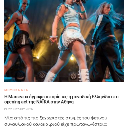
ΜΟΥΣΙΚΆ ΝΈΑ
H Marseaux έγραψε ιστορία ως η μοναδική Ελληνίδα στο
opening act της NAÏKA στην Αθήνα
22 ΙΟΥΛΊΟΥ 2026
Μία από τις πιο ξεχωριστές στιγμές του φετινού
συναυλιακού καλοκαιριού είχε πρωταγωνίστρια