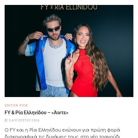
EDITOR PICK
FY & Ρία Ελληνίδου – «Άιντε»
5 ΑΥΓΟΎΣΤΟΥ 2026
Ο FY και η Ρία Ελληνίδου ενώνουν για πρώτη φορά
δισκογραφικά τις δυνάμεις τους, στο νέο τραγούδι