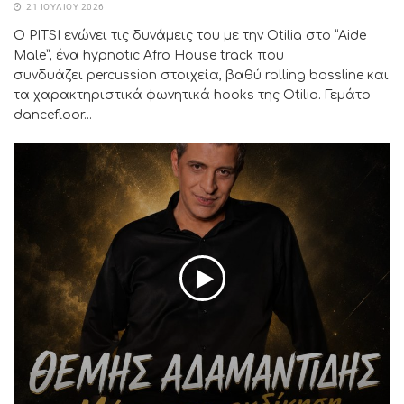
21 ΙΟΥΛΊΟΥ 2026
Ο PITSI ενώνει τις δυνάμεις του με την Otilia στο “Aide
Male”, ένα hypnotic Afro House track που
συνδυάζει percussion στοιχεία, βαθύ rolling bassline και
τα χαρακτηριστικά φωνητικά hooks της Otilia. Γεμάτο
dancefloor...