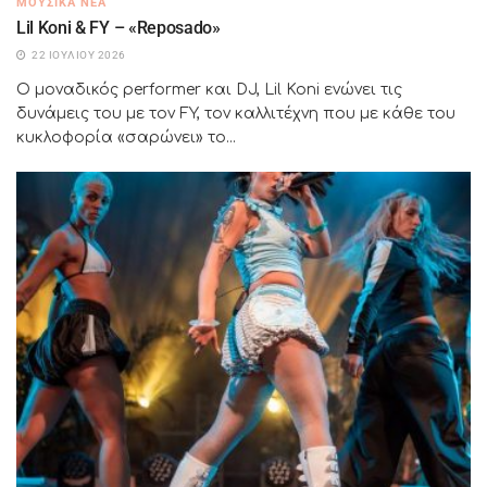
ΜΟΥΣΙΚΆ ΝΈΑ
Lil Koni & FY – «Reposado»
22 ΙΟΥΛΊΟΥ 2026
Ο μοναδικός performer και DJ, Lil Koni ενώνει τις
δυνάμεις του με τον FY, τον καλλιτέχνη που με κάθε του
κυκλοφορία «σαρώνει» το...