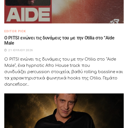
EDITOR PICK
Ο PITSI ενώνει τις δυνάμεις του με την Otilia στο “Aide
Male
21 ΙΟΥΛΊΟΥ 2026
Ο PITSI ενώνει τις δυνάμεις του με την Otilia στο “Aide
Male”, ένα hypnotic Afro House track που
συνδυάζει percussion στοιχεία, βαθύ rolling bassline και
τα χαρακτηριστικά φωνητικά hooks της Otilia. Γεμάτο
dancefloor...