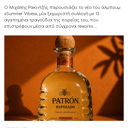
Ο Μιχάλης Ρακιντζής παρουσιάζει το νέο του άλμπουμ
«Summer Vibes», μία ξεχωριστή συλλογή με 13
αγαπημένα τραγούδια της πορείας του, που
επιστρέφουν μέσα από σύγχρονα reworks....