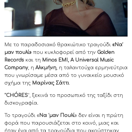
Με το παραδοσιακό θρακιώτικο τραγούδι
«Να’
μαν πουλί»
που κυκλοφορεί από την
Golden
Records
και τη
Minos EMI
,
A Universal Music
Company
, η
Αλκμήνη
, η ταλαντούχα ερμηνεύτρια
που γνωρίσαμε μέσα από το γυναικείο μουσικό
σχήμα της
Μαρίνας Σάττι
“
CH
Ó
RES
”, ξεκινά το προσωπικό της ταξίδι στη
δισκογραφία.
Το τραγούδι «
Να ‘μαν Πουλί
» δεν είναι η πρώτη
φορά που παρουσιάζεται στο κοινό, μιας και
ήταν ένα από τα τραγούδια που ακούστηκαν