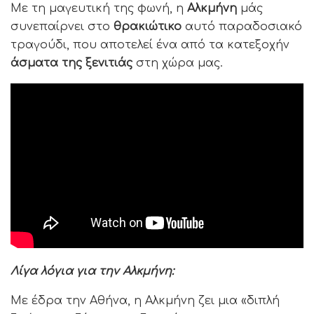
Με τη μαγευτική της φωνή, η
Αλκμήνη
μάς
συνεπαίρνει στο
θρακιώτικο
αυτό παραδοσιακό
τραγούδι, που αποτελεί ένα από τα κατεξοχήν
άσματα της ξενιτιάς
στη χώρα μας.
Λίγα λόγια για την Αλκμήνη:
Με έδρα την Αθήνα, η Αλκμήνη ζει μια «διπλή