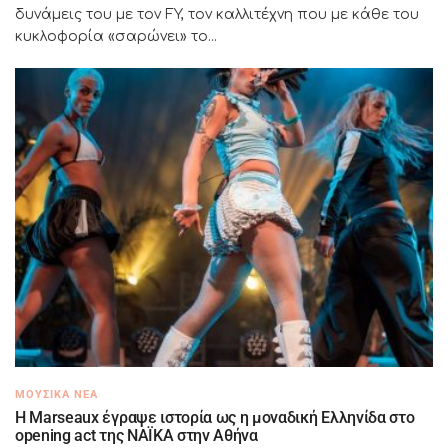
δυνάμεις του με τον FY, τον καλλιτέχνη που με κάθε του
κυκλοφορία «σαρώνει» το...
ΜΟΥΣΙΚΆ ΝΈΑ
H Marseaux έγραψε ιστορία ως η μοναδική Ελληνίδα στο
opening act της NAÏKA στην Αθήνα