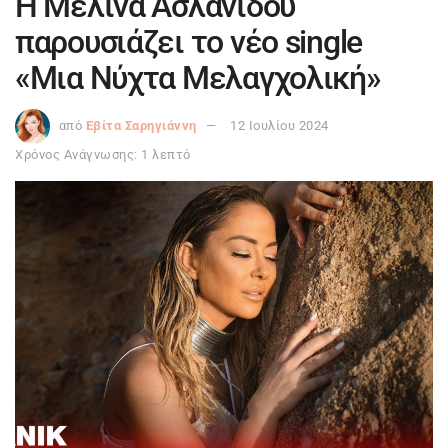
Η Μελίνα Ασλανίδου
παρουσιάζει το νέο single
«Μια Νύχτα Μελαγχολική»
από
Εβίτα Σαρηγιάννη
12 Ιουλίου 2024
Χρόνος Ανάγνωσης: 1 λεπτό