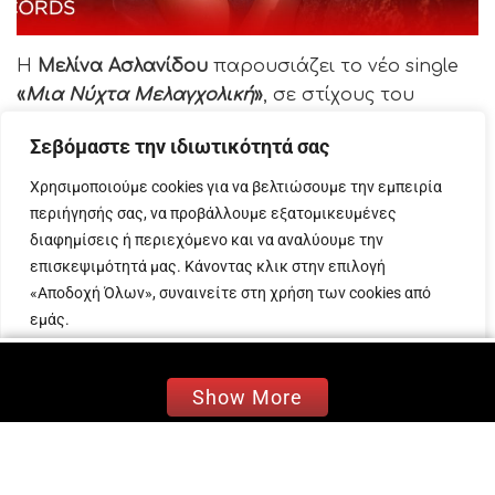
Η
Μελίνα Ασλανίδου
παρουσιάζει το νέο single
«
Μια Νύχτα Μελαγχολική
»
, σε στίχους του
Λευτέρη Παπαδόπουλου
και σύνθεση του
Ηλία
Σεβόμαστε την ιδιωτικότητά σας
Μακρίδη
, που κυκλοφορεί από την Panik
Records.
Χρησιμοποιούμε cookies για να βελτιώσουμε την εμπειρία
περιήγησής σας, να προβάλλουμε εξατομικευμένες
Το «
Μια Νύχτα Μελαγχολική
» είναι ένα
γλυκό
διαφημίσεις ή περιεχόμενο και να αναλύουμε την
καλοκαιρινό τραγούδι
, που συνοδεύεται από
επισκεψιμότητά μας. Κάνοντας κλικ στην επιλογή
«Αποδοχή Όλων», συναινείτε στη χρήση των cookies από
ένα
ατμοσφαιρικό visualizer
.
εμάς.
Το «
Μια Νύχτα Μελαγχολική
» αποτελεί
Προσαρμογή
Απόρριψη όλων
Αποδοχή όλων
προπομπό του επερχόμενου album της
Μελίνας
Show More
Ασλανίδου, στο οποίο συμπράττει με τον
Λευτέρη Παπαδόπουλο και τον Ηλία Μακρίδη.
Μάλιστα, στο επικείμενο album η Μελίνα