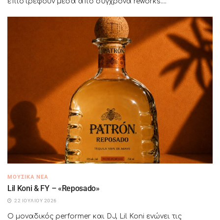
επιστρέφουν μέσα από σύγχρονα reworks....
ΜΟΥΣΙΚΆ ΝΈΑ
Lil Koni & FY – «Reposado»
22 ΙΟΥΛΊΟΥ 2026
Ο μοναδικός performer και DJ, Lil Koni ενώνει τις