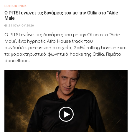
EDITOR PICK
Ο PITSI ενώνει τις δυνάμεις του με την Otilia στο “Aide
Male
21 ΙΟΥΛΊΟΥ 2026
Ο PITSI ενώνει τις δυνάμεις του με την Otilia στο “Aide
Male”, ένα hypnotic Afro House track που
συνδυάζει percussion στοιχεία, βαθύ rolling bassline και
τα χαρακτηριστικά φωνητικά hooks της Otilia. Γεμάτο
dancefloor...