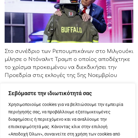
Στο συνέδριο των Ρεπουμπικάνων στο Μιλγουόκι
μίλησε ο Ντόναλντ Τραμπ ο οποίος αποδέχτηκε
το χρίσμα προκειμένου να διεκδικήσει την
Προεδρία στις εκλογές της 5ης Νοεμβρίου
Ο Ντόναλντ Τραμπ, έχοντας ακόμα επίδεσμο
Σεβόμαστε την ιδιωτικότητά σας
στο αυτί του μετά την απόπειρα δολοφονίας
εναντίον του, ζήτησε να τηρηθεί ενός λεπτού
Χρησιμοποιούμε cookies για να βελτιώσουμε την εμπειρία
περιήγησής σας, να προβάλλουμε εξατομικευμένες
σιγή στη μνήμη του πυροσβέστη Κόρεϊ
διαφημίσεις ή περιεχόμενο και να αναλύουμε την
Κομπερατόρε που έχασε τη ζωή του στην
επισκεψιμότητά μας. Κάνοντας κλικ στην επιλογή
Πενσυλβάνια.
«Αποδοχή Όλων», συναινείτε στη χρήση των cookies από