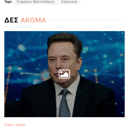
Tags:
Γιώργος Βελισσάρης
Λακωνία
ΔΕΣ
ΑΚΟΜΑ
VIRAL NEWS