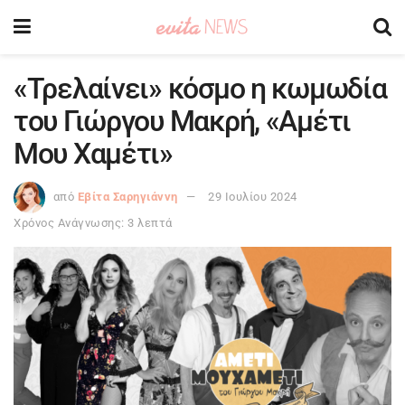
«Τρελαίνει» κόσμο η κωμωδία
του Γιώργου Μακρή, «Αμέτι
Μου Χαμέτι»
από
Εβίτα Σαρηγιάννη
29 Ιουλίου 2024
Χρόνος Ανάγνωσης: 3 λεπτά