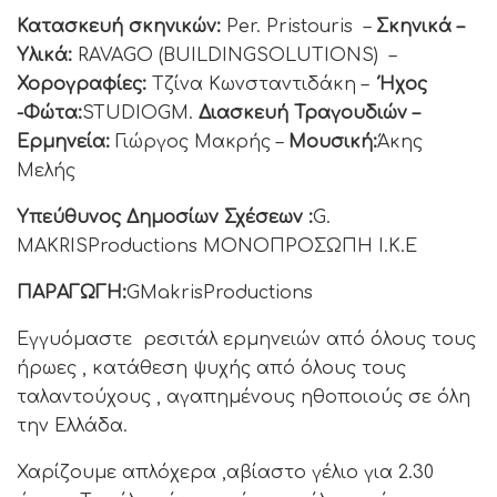
Κατασκευή σκηνικών:
Per. Pristouris –
Σκηνικά –
Y
λικά:
RAVAGO (BUILDINGSOLUTIONS) –
Χορογραφίες:
Τζίνα Κωνσταντιδάκη –
Ήχος
-Φώτα:
STUDIOGM.
Διασκευή Τραγουδιών –
Ερμηνεία:
Γιώργος Μακρής –
Μουσική:
Άκης
Μελής
Υπεύθυνος Δημοσίων Σχέσεων :
G.
MAKRISProductions ΜΟΝΟΠΡΟΣΩΠΗ Ι.Κ.Ε
ΠΑΡΑΓΩΓΗ:
GMakrisProductions
Εγγυόμαστε ρεσιτάλ ερμηνειών από όλους τους
ήρωες , κατάθεση ψυχής από όλους τους
ταλαντούχους , αγαπημένους ηθοποιούς σε όλη
την Ελλάδα.
Χαρίζουμε απλόχερα ,αβίαστο γέλιο για 2.30