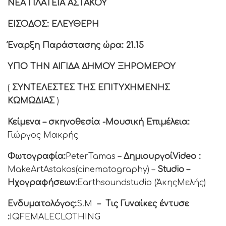
ΝΕΑ ΠΛΑΤΕΙΑ ΑΣΤΑΚΟΥ
ΕΙΣΟΔΟΣ: ΕΛΕΥΘΕΡΗ
Έναρξη Παράστασης ώρα:
21.15
ΥΠΟ ΤΗΝ ΑΙΓΙΔΑ ΔΗΜΟΥ ΞΗΡΟΜΕΡΟΥ
(
ΣΥΝΤΕΛΕΣΤΕΣ ΤΗΣ ΕΠΙΤΥΧΗΜΕΝΗΣ
ΚΩΜΩΔΙΑΣ
)
Κείμενα – σκηνοθεσία -Μουσική Επιμέλεια:
Γιώργος Μακρής
Φωτογραφία:
PeterTamas –
Δημιουργοί
Video
:
MakeArtAstakos(cinematography) –
Studio
–
Ηχογραφήσεων:
Earthsoundstudio (ΆκηςΜελής)
Ενδυματολόγος:
S.M
– Τις Γυναίκες έντυσε
:
IQFEMALECLOTHING