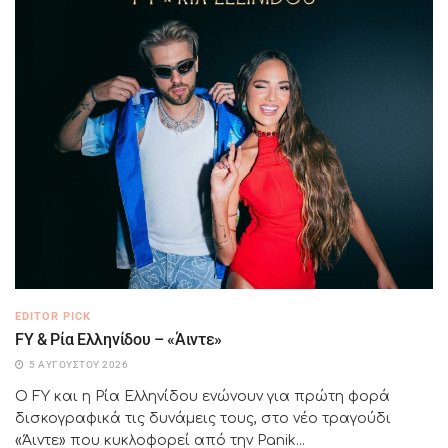
EDITOR PICK
FY & Ρία Ελληνίδου – «Άιντε»
5 ΑΥΓΟΎΣΤΟΥ 2026
Ο FY και η Ρία Ελληνίδου ενώνουν για πρώτη φορά
δισκογραφικά τις δυνάμεις τους, στο νέο τραγούδι
«Άιντε» που κυκλοφορεί από την Panik...