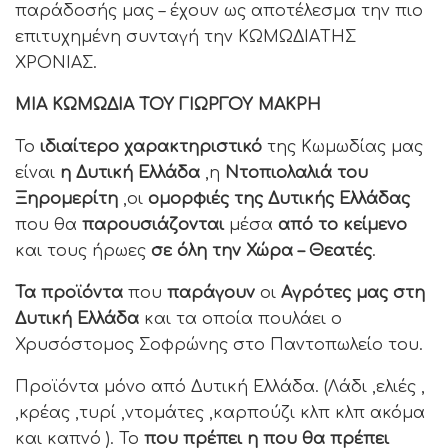
παράδοσής μας – έχουν ως αποτέλεσμα την πιο
επιτυχημένη συνταγή την KΩMΩΔIAΤΗΣ
ΧΡΟΝΙΑΣ.
ΜΙΑ ΚΩΜΩΔΙΑ ΤΟΥ ΓΙΩΡΓΟΥ ΜΑΚΡΗ
Το
ιδιαίτερο χαρακτηριστικό
της Κωμωδίας μας
είναι
η Δυτική Ελλάδα
,η
Ντοπιολαλιά του
Ξηρομερίτη
,οι
ομορφιές της Δυτικής Ελλάδας
που θα
παρουσιάζονται
μέσα
από το κείμενο
και τους ήρωες
σε όλη την Χώρα – Θεατές
.
Τα προϊόντα
που
παράγουν
οι
Αγρότες μας στη
Δυτική Ελλάδα
και τα οποία πουλάει ο
Χρυσόστομος Σοφρώνης στο Παντοπωλείο του.
Προϊόντα μόνο από Δυτική Ελλάδα. (Λάδι ,ελιές ,
,κρέας ,τυρί ,ντομάτες ,καρπούζι κλπ κλπ ακόμα
και καπνό ). Το
που πρέπει η που θα πρέπει