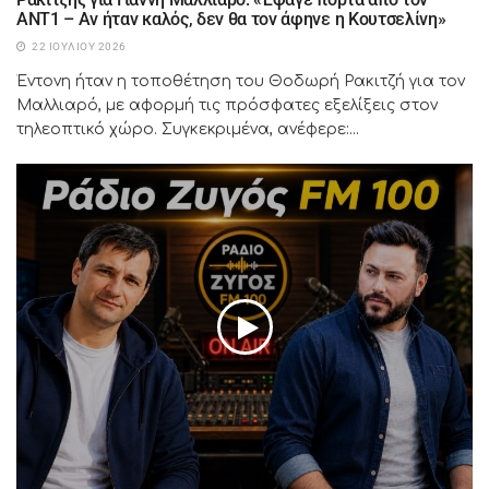
ΑΝΤ1 – Αν ήταν καλός, δεν θα τον άφηνε η Κουτσελίνη»
22 ΙΟΥΛΊΟΥ 2026
Έντονη ήταν η τοποθέτηση του Θοδωρή Ρακιτζή για τον
Μαλλιαρό, με αφορμή τις πρόσφατες εξελίξεις στον
τηλεοπτικό χώρο. Συγκεκριμένα, ανέφερε:...