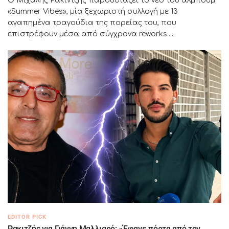
Ο Μιχάλης Ρακιντζής παρουσιάζει το νέο του άλμπουμ
«Summer Vibes», μία ξεχωριστή συλλογή με 13
αγαπημένα τραγούδια της πορείας του, που
επιστρέφουν μέσα από σύγχρονα reworks....
EDITOR PICK
Ρακιτζής για Γιάννη Μαλλιαρό: «Έφαγε πόρτα από τον