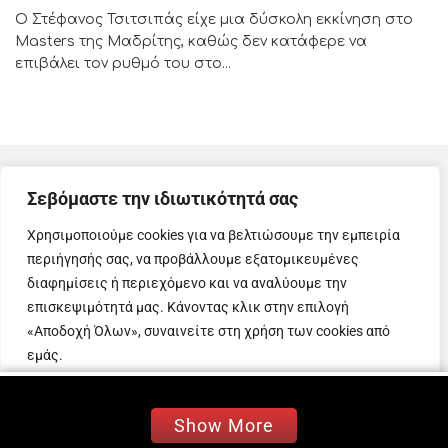
Ο Στέφανος Τσιτσιπάς είχε μια δύσκολη εκκίνηση στο
Masters της Μαδρίτης, καθώς δεν κατάφερε να
επιβάλει τον ρυθμό του στο...
Σεβόμαστε την ιδιωτικότητά σας
Χρησιμοποιούμε cookies για να βελτιώσουμε την εμπειρία
περιήγησής σας, να προβάλλουμε εξατομικευμένες
διαφημίσεις ή περιεχόμενο και να αναλύουμε την
επισκεψιμότητά μας. Κάνοντας κλικ στην επιλογή
Μουσικά νέα, events, showbiz και άλλα πολλά
ενδιαφέροντα νέα
«Αποδοχή Όλων», συναινείτε στη χρήση των cookies από
που αφορούν την ζωή μας, με την υπογραφή της Εβίτα
εμάς.
Σαρηγιάννη!
Προσαρμογή
Απόρριψη όλων
Αποδοχή όλων
Show More