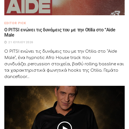
EDITOR PICK
Ο PITSI ενώνει τις δυνάμεις του με την Otilia στο “Aide
Male
21 ΙΟΥΛΊΟΥ 2026
Ο PITSI ενώνει τις δυνάμεις του με την Otilia στο “Aide
Male”, ένα hypnotic Afro House track που
συνδυάζει percussion στοιχεία, βαθύ rolling bassline και
τα χαρακτηριστικά φωνητικά hooks της Otilia. Γεμάτο
dancefloor...