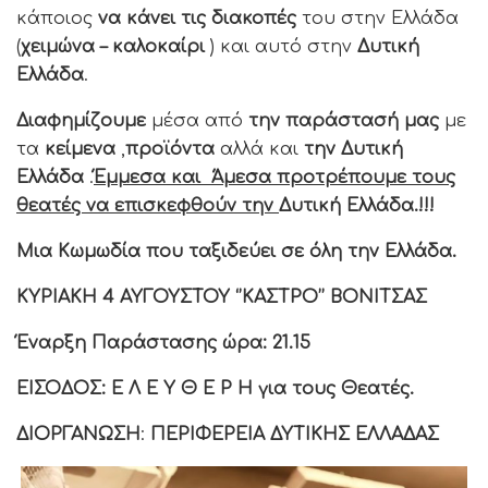
κάποιος
να κάνει τις διακοπές
του στην Ελλάδα
(
χειμώνα – καλοκαίρι
) και αυτό στην
Δυτική
Ελλάδα
.
Διαφημίζουμε
μέσα από
την παράστασή μας
με
τα
κείμενα
,
προϊόντα
αλλά και
την Δυτική
Ελλάδα
.
Έμμεσα και Άμεσα προτρέπουμε τους
θεατές να επισκεφθούν την
Δυτική Ελλάδα.!!!
Μια Κωμωδία που ταξιδεύει σε όλη την Ελλάδα.
ΚΥΡΙΑΚΗ
4
ΑΥΓΟΥΣΤΟΥ
‘’ΚΑΣΤΡΟ’’
ΒΟΝΙΤΣΑΣ
Έναρξη Παράστασης ώρα:
21.15
ΕΙΣΟΔΟΣ: Ε Λ Ε Υ Θ Ε Ρ Η
για τους Θεατές.
ΔΙΟΡΓΑΝΩΣΗ
:
ΠΕΡΙΦΕΡΕΙΑ ΔΥΤΙΚΗΣ ΕΛΛΑΔΑΣ